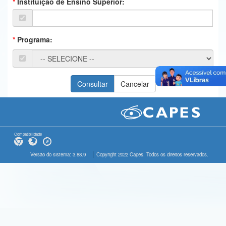
Instituição de Ensino Superior:
Ministério da Ciência, Tecnologia, Inovações e Comunicações
Ministério do Meio Ambiente
Programa:
Ministério do Turismo
Ministério do Desenvolvimento Regional
Controladoria-Geral da União
Ministério da Mulher, da Família e dos Direitos Humanos
Secretaria-Geral
Compatibilidade
Secretaria de Governo
Versão do sistema: 3.88.9
Copyright 2022 Capes. Todos os direitos reservados.
Gabinete de Segurança Institucional
Advocacia-Geral da União
Banco Central do Brasil