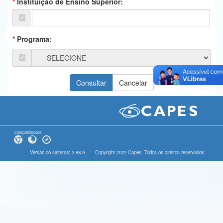
Instituição de Ensino Superior:
Ministério da Ciência, Tecnologia, Inovações e Comunicações
Ministério do Meio Ambiente
Programa:
Ministério do Turismo
Ministério do Desenvolvimento Regional
Controladoria-Geral da União
Ministério da Mulher, da Família e dos Direitos Humanos
Secretaria-Geral
Compatibilidade
Secretaria de Governo
Versão do sistema: 3.88.9
Copyright 2022 Capes. Todos os direitos reservados.
Gabinete de Segurança Institucional
Advocacia-Geral da União
Banco Central do Brasil