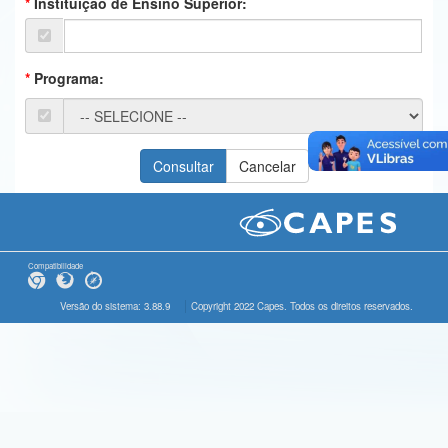
Instituição de Ensino Superior:
Ministério da Ciência, Tecnologia, Inovações e Comunicações
Ministério do Meio Ambiente
Programa:
Ministério do Turismo
Ministério do Desenvolvimento Regional
Controladoria-Geral da União
Ministério da Mulher, da Família e dos Direitos Humanos
Secretaria-Geral
Compatibilidade
Secretaria de Governo
Versão do sistema: 3.88.9
Copyright 2022 Capes. Todos os direitos reservados.
Gabinete de Segurança Institucional
Advocacia-Geral da União
Banco Central do Brasil