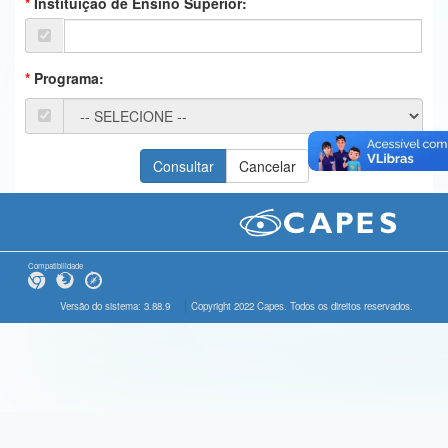
Instituição de Ensino Superior:
Ministério da Ciência, Tecnologia, Inovações e Comunicações
Ministério do Meio Ambiente
Programa:
Ministério do Turismo
Ministério do Desenvolvimento Regional
Controladoria-Geral da União
Ministério da Mulher, da Família e dos Direitos Humanos
Secretaria-Geral
Compatibilidade
Secretaria de Governo
Versão do sistema: 3.88.9
Copyright 2022 Capes. Todos os direitos reservados.
Gabinete de Segurança Institucional
Advocacia-Geral da União
Banco Central do Brasil