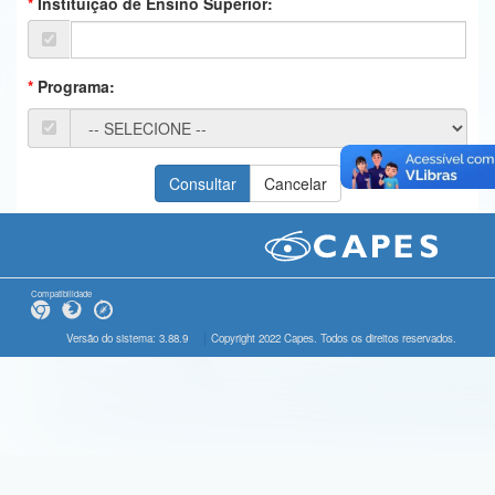
Instituição de Ensino Superior:
Ministério da Ciência, Tecnologia, Inovações e Comunicações
Ministério do Meio Ambiente
Programa:
Ministério do Turismo
Ministério do Desenvolvimento Regional
Controladoria-Geral da União
Ministério da Mulher, da Família e dos Direitos Humanos
Secretaria-Geral
Compatibilidade
Secretaria de Governo
Versão do sistema: 3.88.9
Copyright 2022 Capes. Todos os direitos reservados.
Gabinete de Segurança Institucional
Advocacia-Geral da União
Banco Central do Brasil