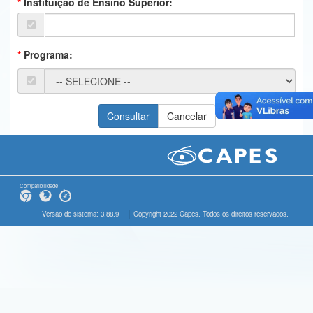
Instituição de Ensino Superior:
Ministério da Ciência, Tecnologia, Inovações e Comunicações
Ministério do Meio Ambiente
Programa:
Ministério do Turismo
Ministério do Desenvolvimento Regional
Controladoria-Geral da União
Ministério da Mulher, da Família e dos Direitos Humanos
Secretaria-Geral
Compatibilidade
Secretaria de Governo
Versão do sistema: 3.88.9
Copyright 2022 Capes. Todos os direitos reservados.
Gabinete de Segurança Institucional
Advocacia-Geral da União
Banco Central do Brasil