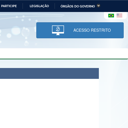
PARTICIPE
LEGISLAÇÃO
ÓRGÃOS DO GOVERNO
stério da Economia
Ministério da Infraestrutura
stério de Minas e Energia
Ministério da Ciência,
Tecnologia, Inovações e
ACESSO RESTRITO
Comunicações
tério da Mulher, da Família
Secretaria-Geral
s Direitos Humanos
lto