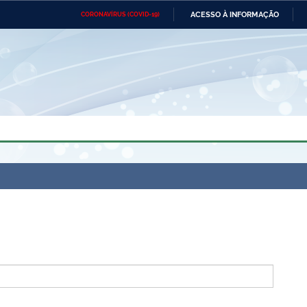
ACESSO À INFORMAÇÃO
CORONAVÍRUS (COVID-19)
Ministério da Defesa
Ministério das Relações
Mini
Exteriores
IR
PARA
O
CONTEÚDO
Ministério da Cidadania
Ministério da Saúde
Mini
Ministério do Desenvolvimento
Controladoria-Geral da União
Minis
Regional
e do
Advocacia-Geral da União
Banco Central do Brasil
Plana