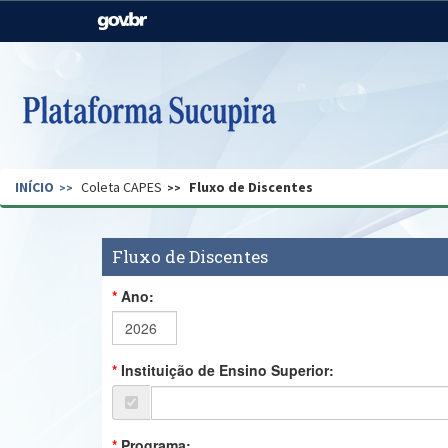
Casa Civil
Ministério da Justiça e
Segurança Pública
Ministério da Agricultura,
Ministério da Educação
Pecuária e Abastecimento
Ministério do Meio Ambiente
Ministério do Turismo
INÍCIO
Coleta CAPES
Fluxo de Discentes
Secretaria de Governo
Gabinete de Segurança
Institucional
Fluxo de Discentes
Ano:
Instituição de Ensino Superior:
Programa: