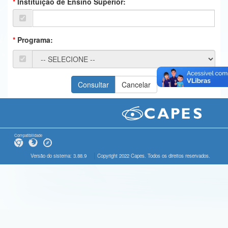
Instituição de Ensino Superior:
Ministério da Ciência, Tecnologia, Inovações e Comunicações
Ministério do Meio Ambiente
Programa:
Ministério do Turismo
Ministério do Desenvolvimento Regional
Controladoria-Geral da União
Ministério da Mulher, da Família e dos Direitos Humanos
Secretaria-Geral
Compatibilidade
Secretaria de Governo
Versão do sistema: 3.88.9
Copyright 2022 Capes. Todos os direitos reservados.
Gabinete de Segurança Institucional
Advocacia-Geral da União
Banco Central do Brasil