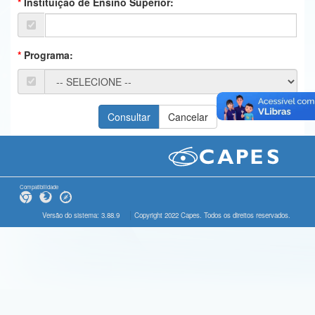
Instituição de Ensino Superior:
Ministério da Ciência, Tecnologia, Inovações e Comunicações
Ministério do Meio Ambiente
Programa:
Ministério do Turismo
Ministério do Desenvolvimento Regional
Controladoria-Geral da União
Ministério da Mulher, da Família e dos Direitos Humanos
Secretaria-Geral
Compatibilidade
Secretaria de Governo
Versão do sistema: 3.88.9
Copyright 2022 Capes. Todos os direitos reservados.
Gabinete de Segurança Institucional
Advocacia-Geral da União
Banco Central do Brasil