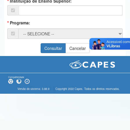
Instituição de Ensino Superior:
Ministério da Ciência, Tecnologia, Inovações e Comunicações
Ministério do Meio Ambiente
Programa:
Ministério do Turismo
Ministério do Desenvolvimento Regional
Controladoria-Geral da União
Ministério da Mulher, da Família e dos Direitos Humanos
Secretaria-Geral
Compatibilidade
Secretaria de Governo
Versão do sistema: 3.88.9
Copyright 2022 Capes. Todos os direitos reservados.
Gabinete de Segurança Institucional
Advocacia-Geral da União
Banco Central do Brasil