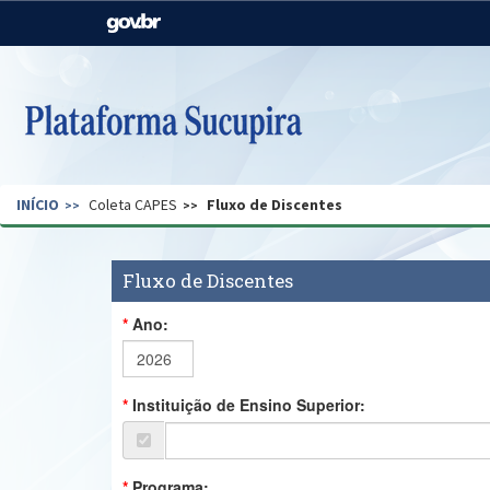
Casa Civil
Ministério da Justiça e
Segurança Pública
Ministério da Agricultura,
Ministério da Educação
Pecuária e Abastecimento
Ministério do Meio Ambiente
Ministério do Turismo
INÍCIO
Coleta CAPES
Fluxo de Discentes
Secretaria de Governo
Gabinete de Segurança
Institucional
Fluxo de Discentes
Ano:
Instituição de Ensino Superior:
Programa: