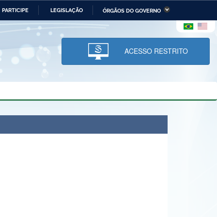
PARTICIPE
LEGISLAÇÃO
ÓRGÃOS DO GOVERNO
stério da Economia
Ministério da Infraestrutura
stério de Minas e Energia
Ministério da Ciência,
Tecnologia, Inovações e
ACESSO RESTRITO
Comunicações
tério da Mulher, da Família
Secretaria-Geral
s Direitos Humanos
lto