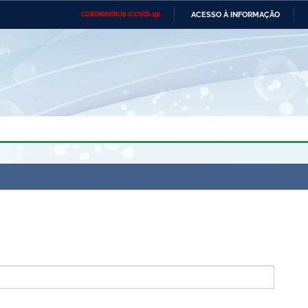
ACESSO À INFORMAÇÃO
CORONAVÍRUS (COVID-19)
Ministério da Defesa
Ministério das Relações
Mini
Exteriores
IR
PARA
O
CONTEÚDO
Ministério da Cidadania
Ministério da Saúde
Mini
Ministério do Desenvolvimento
Controladoria-Geral da União
Minis
Regional
e do
Advocacia-Geral da União
Banco Central do Brasil
Plana