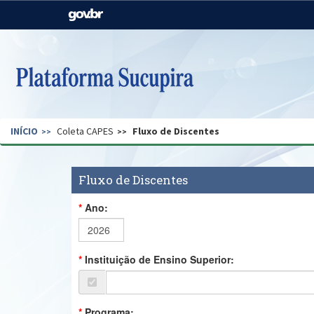
Casa Civil
Ministério da Justiça e
Segurança Pública
Ministério da Agricultura,
Ministério da Educação
Pecuária e Abastecimento
Ministério do Meio Ambiente
Ministério do Turismo
INÍCIO
Coleta CAPES
Fluxo de Discentes
Secretaria de Governo
Gabinete de Segurança
Institucional
Fluxo de Discentes
Ano:
Instituição de Ensino Superior:
Programa: