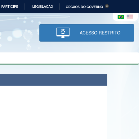
PARTICIPE
LEGISLAÇÃO
ÓRGÃOS DO GOVERNO
stério da Economia
Ministério da Infraestrutura
stério de Minas e Energia
Ministério da Ciência,
Tecnologia, Inovações e
ACESSO RESTRITO
Comunicações
tério da Mulher, da Família
Secretaria-Geral
s Direitos Humanos
lto