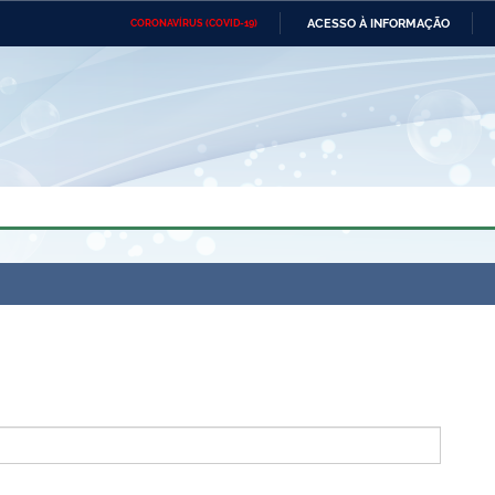
ACESSO À INFORMAÇÃO
CORONAVÍRUS (COVID-19)
Ministério da Defesa
Ministério das Relações
Mini
Exteriores
IR
PARA
O
CONTEÚDO
Ministério da Cidadania
Ministério da Saúde
Mini
Ministério do Desenvolvimento
Controladoria-Geral da União
Minis
Regional
e do
Advocacia-Geral da União
Banco Central do Brasil
Plana