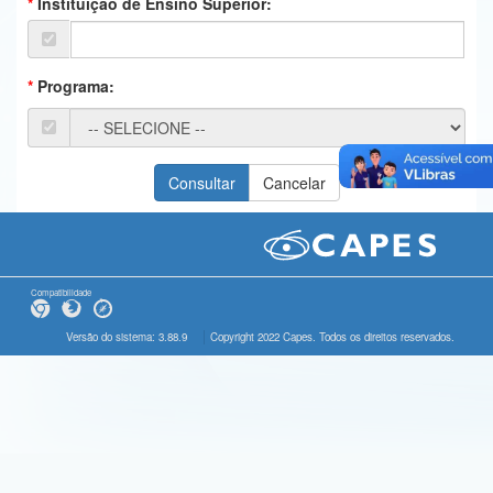
Instituição de Ensino Superior:
Ministério da Ciência, Tecnologia, Inovações e Comunicações
Ministério do Meio Ambiente
Programa:
Ministério do Turismo
Ministério do Desenvolvimento Regional
Controladoria-Geral da União
Ministério da Mulher, da Família e dos Direitos Humanos
Secretaria-Geral
Compatibilidade
Secretaria de Governo
Versão do sistema: 3.88.9
Copyright 2022 Capes. Todos os direitos reservados.
Gabinete de Segurança Institucional
Advocacia-Geral da União
Banco Central do Brasil