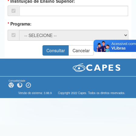
Instituição de Ensino Superior:
Ministério da Ciência, Tecnologia, Inovações e Comunicações
Ministério do Meio Ambiente
Programa:
Ministério do Turismo
Ministério do Desenvolvimento Regional
Controladoria-Geral da União
Ministério da Mulher, da Família e dos Direitos Humanos
Secretaria-Geral
Compatibilidade
Secretaria de Governo
Versão do sistema: 3.88.9
Copyright 2022 Capes. Todos os direitos reservados.
Gabinete de Segurança Institucional
Advocacia-Geral da União
Banco Central do Brasil