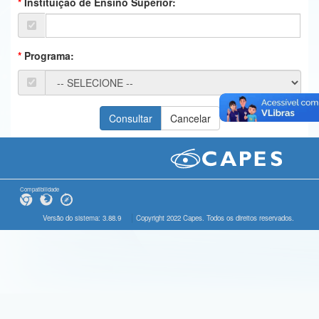
Instituição de Ensino Superior:
Ministério da Ciência, Tecnologia, Inovações e Comunicações
Ministério do Meio Ambiente
Programa:
Ministério do Turismo
Ministério do Desenvolvimento Regional
Controladoria-Geral da União
Ministério da Mulher, da Família e dos Direitos Humanos
Secretaria-Geral
Compatibilidade
Secretaria de Governo
Versão do sistema: 3.88.9
Copyright 2022 Capes. Todos os direitos reservados.
Gabinete de Segurança Institucional
Advocacia-Geral da União
Banco Central do Brasil