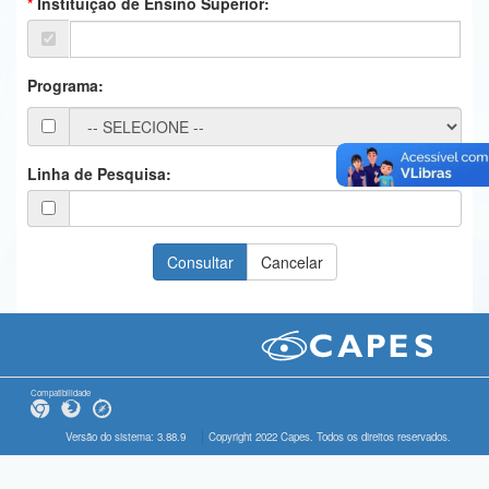
Instituição de Ensino Superior:
Ministério da Ciência, Tecnologia, Inovações e Comunicações
Ministério do Meio Ambiente
Programa:
Ministério do Turismo
Ministério do Desenvolvimento Regional
Linha de Pesquisa:
Controladoria-Geral da União
Ministério da Mulher, da Família e dos Direitos Humanos
Secretaria-Geral
Secretaria de Governo
Gabinete de Segurança Institucional
Compatibilidade
Advocacia-Geral da União
Versão do sistema: 3.88.9
Copyright 2022 Capes. Todos os direitos reservados.
Banco Central do Brasil