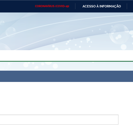
ACESSO À INFORMAÇÃO
CORONAVÍRUS (COVID-19)
Ministério da Defesa
Ministério das Relações
Mini
Exteriores
IR
PARA
O
CONTEÚDO
Ministério da Cidadania
Ministério da Saúde
Mini
Ministério do Desenvolvimento
Controladoria-Geral da União
Minis
Regional
e do
Advocacia-Geral da União
Banco Central do Brasil
Plana