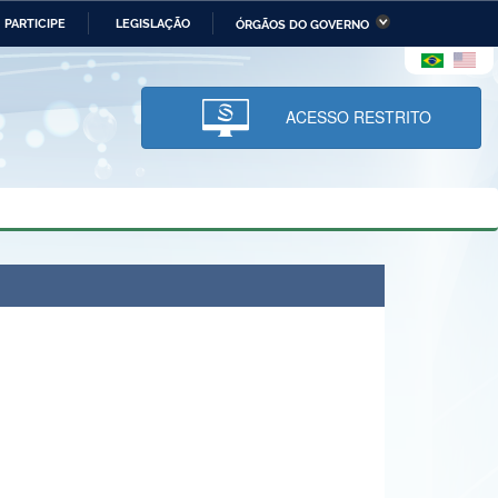
PARTICIPE
LEGISLAÇÃO
ÓRGÃOS DO GOVERNO
stério da Economia
Ministério da Infraestrutura
stério de Minas e Energia
Ministério da Ciência,
Tecnologia, Inovações e
ACESSO RESTRITO
Comunicações
tério da Mulher, da Família
Secretaria-Geral
s Direitos Humanos
lto