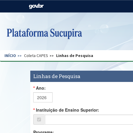
Casa Civil
Ministério da Justiça e
Segurança Pública
Ministério da Agricultura,
Ministério da Educação
Pecuária e Abastecimento
Ministério do Meio Ambiente
Ministério do Turismo
INÍCIO
Coleta CAPES
Linhas de Pesquisa
Secretaria de Governo
Gabinete de Segurança
Institucional
Linhas de Pesquisa
Ano:
Instituição de Ensino Superior:
Programa: