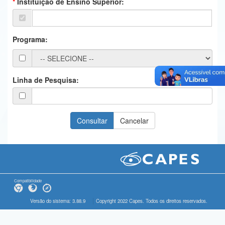
Instituição de Ensino Superior:
Ministério da Ciência, Tecnologia, Inovações e Comunicações
Ministério do Meio Ambiente
Programa:
Ministério do Turismo
Ministério do Desenvolvimento Regional
Linha de Pesquisa:
Controladoria-Geral da União
Ministério da Mulher, da Família e dos Direitos Humanos
Secretaria-Geral
Secretaria de Governo
Gabinete de Segurança Institucional
Compatibilidade
Advocacia-Geral da União
Versão do sistema: 3.88.9
Copyright 2022 Capes. Todos os direitos reservados.
Banco Central do Brasil