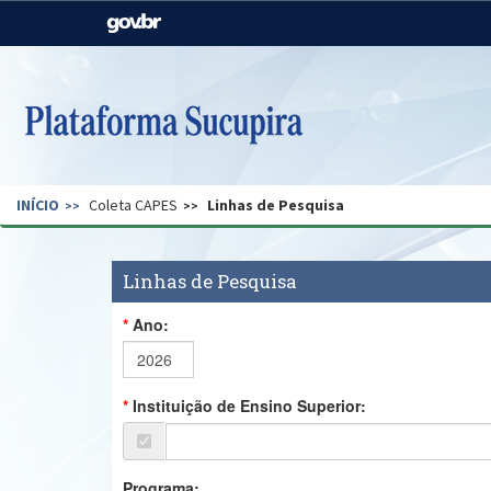
Casa Civil
Ministério da Justiça e
Segurança Pública
Ministério da Agricultura,
Ministério da Educação
Pecuária e Abastecimento
Ministério do Meio Ambiente
Ministério do Turismo
INÍCIO
Coleta CAPES
Linhas de Pesquisa
Secretaria de Governo
Gabinete de Segurança
Institucional
Linhas de Pesquisa
Ano:
Instituição de Ensino Superior:
Programa: