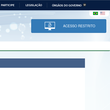
PARTICIPE
LEGISLAÇÃO
ÓRGÃOS DO GOVERNO
stério da Economia
Ministério da Infraestrutura
stério de Minas e Energia
Ministério da Ciência,
Tecnologia, Inovações e
ACESSO RESTRITO
Comunicações
tério da Mulher, da Família
Secretaria-Geral
s Direitos Humanos
lto