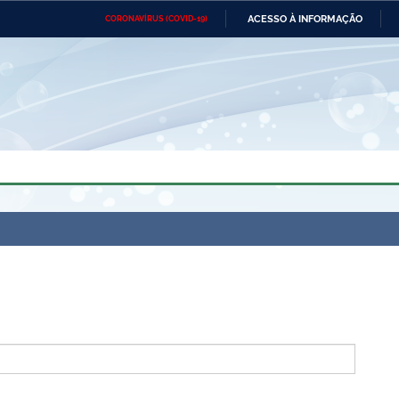
ACESSO À INFORMAÇÃO
CORONAVÍRUS (COVID-19)
Ministério da Defesa
Ministério das Relações
Mini
Exteriores
IR
PARA
O
CONTEÚDO
Ministério da Cidadania
Ministério da Saúde
Mini
Ministério do Desenvolvimento
Controladoria-Geral da União
Minis
Regional
e do
Advocacia-Geral da União
Banco Central do Brasil
Plana