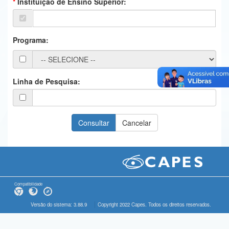
Instituição de Ensino Superior:
Ministério da Ciência, Tecnologia, Inovações e Comunicações
Ministério do Meio Ambiente
Programa:
Ministério do Turismo
Ministério do Desenvolvimento Regional
Linha de Pesquisa:
Controladoria-Geral da União
Ministério da Mulher, da Família e dos Direitos Humanos
Secretaria-Geral
Secretaria de Governo
Gabinete de Segurança Institucional
Compatibilidade
Advocacia-Geral da União
Versão do sistema: 3.88.9
Copyright 2022 Capes. Todos os direitos reservados.
Banco Central do Brasil