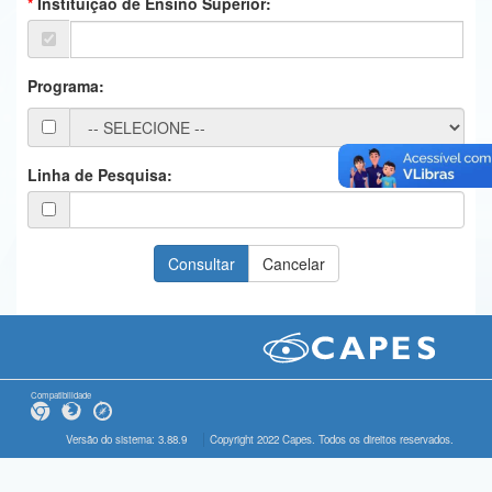
Instituição de Ensino Superior:
Ministério da Ciência, Tecnologia, Inovações e Comunicações
Ministério do Meio Ambiente
Programa:
Ministério do Turismo
Ministério do Desenvolvimento Regional
Linha de Pesquisa:
Controladoria-Geral da União
Ministério da Mulher, da Família e dos Direitos Humanos
Secretaria-Geral
Secretaria de Governo
Gabinete de Segurança Institucional
Compatibilidade
Advocacia-Geral da União
Versão do sistema: 3.88.9
Copyright 2022 Capes. Todos os direitos reservados.
Banco Central do Brasil