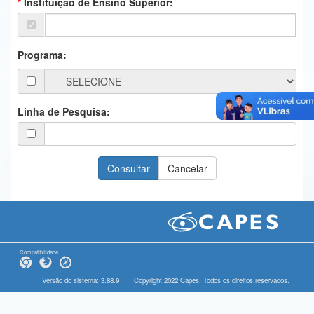
Instituição de Ensino Superior:
Ministério da Ciência, Tecnologia, Inovações e Comunicações
Ministério do Meio Ambiente
Programa:
Ministério do Turismo
Ministério do Desenvolvimento Regional
Linha de Pesquisa:
Controladoria-Geral da União
Ministério da Mulher, da Família e dos Direitos Humanos
Secretaria-Geral
Secretaria de Governo
Gabinete de Segurança Institucional
Compatibilidade
Advocacia-Geral da União
Versão do sistema: 3.88.9
Copyright 2022 Capes. Todos os direitos reservados.
Banco Central do Brasil