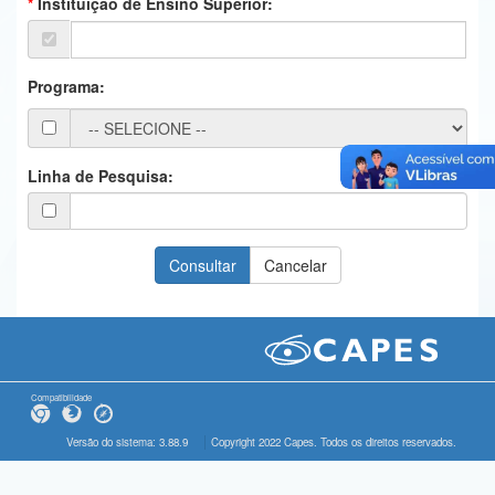
Instituição de Ensino Superior:
Ministério da Ciência, Tecnologia, Inovações e Comunicações
Ministério do Meio Ambiente
Programa:
Ministério do Turismo
Ministério do Desenvolvimento Regional
Linha de Pesquisa:
Controladoria-Geral da União
Ministério da Mulher, da Família e dos Direitos Humanos
Secretaria-Geral
Secretaria de Governo
Gabinete de Segurança Institucional
Compatibilidade
Advocacia-Geral da União
Versão do sistema: 3.88.9
Copyright 2022 Capes. Todos os direitos reservados.
Banco Central do Brasil