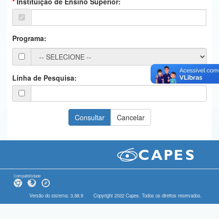
Instituição de Ensino Superior:
Ministério da Ciência, Tecnologia, Inovações e Comunicações
Ministério do Meio Ambiente
Programa:
Ministério do Turismo
Ministério do Desenvolvimento Regional
Linha de Pesquisa:
Controladoria-Geral da União
Ministério da Mulher, da Família e dos Direitos Humanos
Secretaria-Geral
Secretaria de Governo
Gabinete de Segurança Institucional
Compatibilidade
Advocacia-Geral da União
Versão do sistema: 3.88.9
Copyright 2022 Capes. Todos os direitos reservados.
Banco Central do Brasil