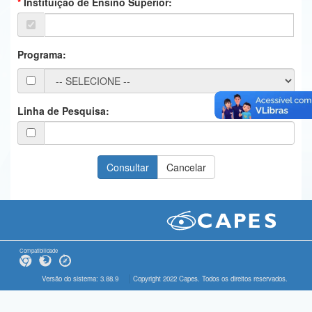
Instituição de Ensino Superior:
Ministério da Ciência, Tecnologia, Inovações e Comunicações
Ministério do Meio Ambiente
Programa:
Ministério do Turismo
Ministério do Desenvolvimento Regional
Linha de Pesquisa:
Controladoria-Geral da União
Ministério da Mulher, da Família e dos Direitos Humanos
Secretaria-Geral
Secretaria de Governo
Gabinete de Segurança Institucional
Compatibilidade
Advocacia-Geral da União
Versão do sistema: 3.88.9
Copyright 2022 Capes. Todos os direitos reservados.
Banco Central do Brasil