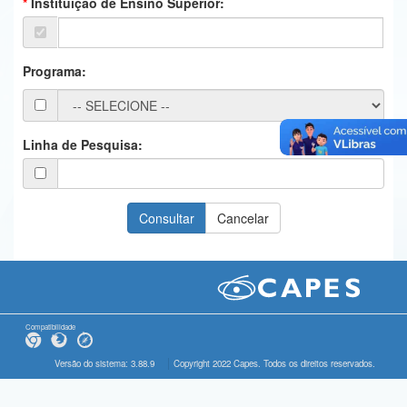
Instituição de Ensino Superior:
Ministério da Ciência, Tecnologia, Inovações e Comunicações
Ministério do Meio Ambiente
Programa:
Ministério do Turismo
Ministério do Desenvolvimento Regional
Linha de Pesquisa:
Controladoria-Geral da União
Ministério da Mulher, da Família e dos Direitos Humanos
Secretaria-Geral
Secretaria de Governo
Gabinete de Segurança Institucional
Compatibilidade
Advocacia-Geral da União
Versão do sistema: 3.88.9
Copyright 2022 Capes. Todos os direitos reservados.
Banco Central do Brasil