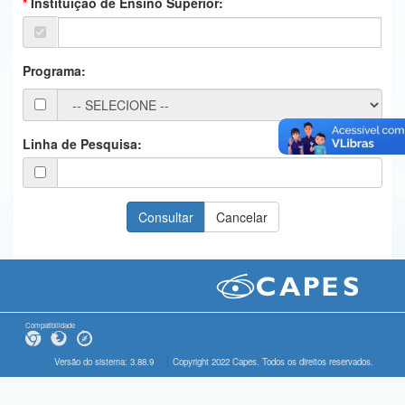
Instituição de Ensino Superior:
Ministério da Ciência, Tecnologia, Inovações e Comunicações
Ministério do Meio Ambiente
Programa:
Ministério do Turismo
Ministério do Desenvolvimento Regional
Linha de Pesquisa:
Controladoria-Geral da União
Ministério da Mulher, da Família e dos Direitos Humanos
Secretaria-Geral
Secretaria de Governo
Gabinete de Segurança Institucional
Compatibilidade
Advocacia-Geral da União
Versão do sistema: 3.88.9
Copyright 2022 Capes. Todos os direitos reservados.
Banco Central do Brasil