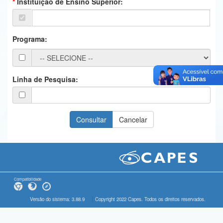
Instituição de Ensino Superior:
Ministério da Ciência, Tecnologia, Inovações e Comunicações
Ministério do Meio Ambiente
Programa:
Ministério do Turismo
Ministério do Desenvolvimento Regional
Linha de Pesquisa:
Controladoria-Geral da União
Ministério da Mulher, da Família e dos Direitos Humanos
Secretaria-Geral
Secretaria de Governo
Gabinete de Segurança Institucional
Compatibilidade
Advocacia-Geral da União
Versão do sistema: 3.88.9
Copyright 2022 Capes. Todos os direitos reservados.
Banco Central do Brasil