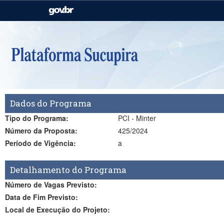
Casa Civil
Ministério da Justiça e
Segurança Pública
Ministério da Agricultura,
Ministério da Educação
Pecuária e Abastecimento
Ministério do Meio Ambiente
Ministério do Turismo
Dados do Programa
Secretaria de Governo
Gabinete de Segurança
Institucional
Tipo do Programa:
PCI - Minter
Número da Proposta:
425/2024
Período de Vigência:
a
Detalhamento do Programa
Número de Vagas Previsto:
Data de Fim Previsto:
Local de Execução do Projeto: