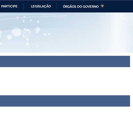
PARTICIPE
LEGISLAÇÃO
ÓRGÃOS DO GOVERNO
stério da Economia
Ministério da Infraestrutura
stério de Minas e Energia
Ministério da Ciência,
Tecnologia, Inovações e
Comunicações
tério da Mulher, da Família
Secretaria-Geral
s Direitos Humanos
lto