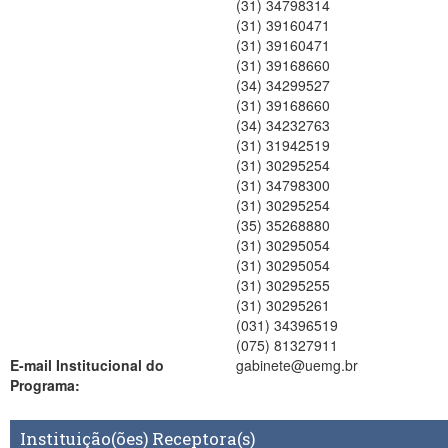
(31) 34798314
(31) 39160471
(31) 39160471
(31) 39168660
(34) 34299527
(31) 39168660
(34) 34232763
(31) 31942519
(31) 30295254
(31) 34798300
(31) 30295254
(35) 35268880
(31) 30295054
(31) 30295054
(31) 30295255
(31) 30295261
(031) 34396519
(075) 81327911
E-mail Institucional do
gabinete@uemg.br
Programa:
Instituição(ões) Receptora(s)