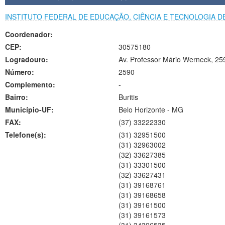
INSTITUTO FEDERAL DE EDUCAÇÃO, CIÊNCIA E TECNOLOGIA D
Coordenador:
CEP:
30575180
Logradouro:
Av. Professor Mário Werneck, 25
Número:
2590
Complemento:
-
Bairro:
Buritis
Município-UF:
Belo Horizonte
-
MG
FAX:
(37) 33222330
Telefone(s):
(31) 32951500
(31) 32963002
(32) 33627385
(31) 33301500
(32) 33627431
(31) 39168761
(31) 39168658
(31) 39161500
(31) 39161573