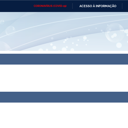
ACESSO À INFORMAÇÃO
CORONAVÍRUS (COVID-19)
Ministério da Defesa
Ministério das Relações
Mini
Exteriores
IR
PARA
O
CONTEÚDO
Ministério da Cidadania
Ministério da Saúde
Mini
Ministério do Desenvolvimento
Controladoria-Geral da União
Minis
Regional
e do
Advocacia-Geral da União
Banco Central do Brasil
Plana