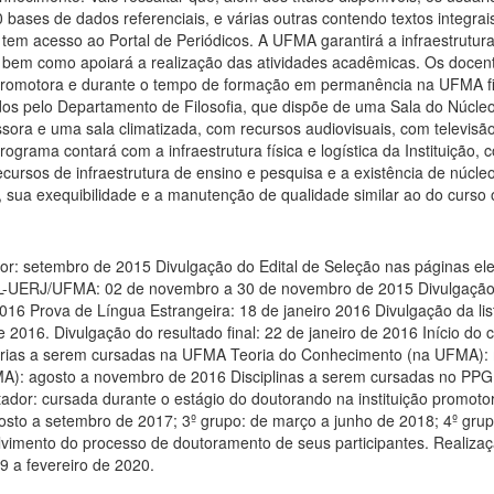
 bases de dados referenciais, e várias outras contendo textos integrais.
tura de pesquisa disponível anteriormente descrita: laboratórios, salas
ER, bem como apoiará a realização das atividades acadêmicas. Os do
o Promotora e durante o tempo de formação em permanência na UFMA fi
dos pelo Departamento de Filosofia, que dispõe de uma Sala do Núcleo
ssora e uma sala climatizada, com recursos audiovisuais, com televisã
ograma contará com a infraestrutura física e logística da Instituição,
ecursos de infraestrutura de ensino e pesquisa e a existência de núcle
 sua exequibilidade e a manutenção de qualidade similar ao do curso
or: setembro de 2015 Divulgação do Edital de Seleção nas páginas el
IL-UERJ/UFMA: 02 de novembro a 30 de novembro de 2015 Divulgação
 2016 Prova de Língua Estrangeira: 18 de janeiro 2016 Divulgação da li
e 2016. Divulgação do resultado final: 22 de janeiro de 2016 Início 
tórias a serem cursadas na UFMA Teoria do Conhecimento (na UFMA): 
A): agosto a novembro de 2016 Disciplinas a serem cursadas no PPGF
entador: cursada durante o estágio do doutorando na instituição promot
gosto a setembro de 2017; 3º grupo: de março a junho de 2018; 4º gr
lvimento do processo de doutoramento de seus participantes. Realiza
9 a fevereiro de 2020.