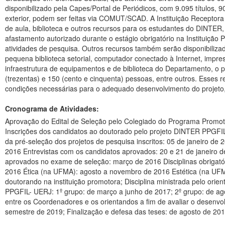
disponibilizado pela Capes/Portal de Periódicos, com 9.095 títulos, 90
exterior, podem ser feitas via COMUT/SCAD. A Instituição Receptora tem acesso ao Portal de Periódicos. A UFMA garantirá a infraestru
de aula, biblioteca e outros recursos para os estudantes do DINT
afastamento autorizado durante o estágio obrigatório na Instituiçã
atividades de pesquisa. Outros recursos também serão disponibiliza
pequena biblioteca setorial, computador conectado à Internet, impre
infraestrutura de equipamentos e de biblioteca do Departamento, o pr
(trezentas) e 150 (cento e cinquenta) pessoas, entre outros. Esses r
condições necessárias para o adequado desenvolvimento do projeto,
Cronograma de Atividades:
Aprovação do Edital de Seleção pelo Colegiado do Programa Promot
Inscrições dos candidatos ao doutorado pelo projeto DINTER PPGF
da pré-seleção dos projetos de pesquisa inscritos: 05 de janeiro de
2016 Entrevistas com os candidatos aprovados: 20 e 21 de janeiro d
aprovados no exame de seleção: março de 2016 Disciplinas obriga
2016 Ética (na UFMA): agosto a novembro de 2016 Estética (na UFM
doutorando na instituição promotora; Disciplina ministrada pelo ori
PPGFIL- UERJ: 1º grupo: de março a junho de 2017; 2º grupo: de a
entre os Coordenadores e os orientandos a fim de avaliar o desenvo
semestre de 2019; Finalização e defesa das teses: de agosto de 201