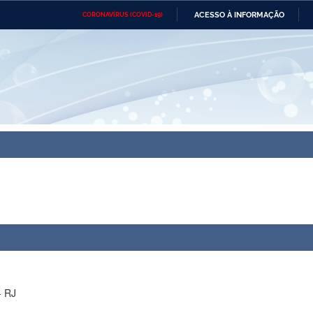
ACESSO À INFORMAÇÃO
CORONAVÍRUS (COVID-19)
Ministério da Defesa
Ministério das Relações
Mini
Exteriores
IR
PARA
O
CONTEÚDO
Ministério da Cidadania
Ministério da Saúde
Mini
Ministério do Desenvolvimento
Controladoria-Geral da União
Minis
Regional
e do
Advocacia-Geral da União
Banco Central do Brasil
Plana
- RJ