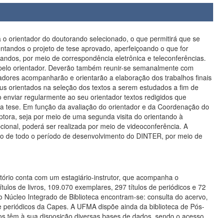
rá o orientador do doutorando selecionado, o que permitirá que se
ntandos o projeto de tese aprovado, aperfeiçoando o que for
andos, por meio de correspondência eletrônica e teleconferências.
o pelo orientador. Deverão também reunir-se semanalmente com
adores acompanharão e orientarão a elaboração dos trabalhos finais
eus orientados na seleção dos textos a serem estudados a fim de
 enviar regularmente ao seu orientador textos redigidos que
a tese. Em função da avaliação do orientador e da Coordenação do
ptora, seja por meio de uma segunda visita do orientando à
ional, poderá ser realizada por meio de videoconferência. A
o de todo o período de desenvolvimento do DINTER, por meio de
ório conta com um estagiário-instrutor, que acompanha o
ulos de livros, 109.070 exemplares, 297 títulos de periódicos e 72
o Núcleo Integrado de Biblioteca encontram-se: consulta do acervo,
l de periódicos da Capes. A UFMA dispõe ainda da biblioteca de Pós-
ios têm à sua disposição diversas bases de dados, sendo o acesso