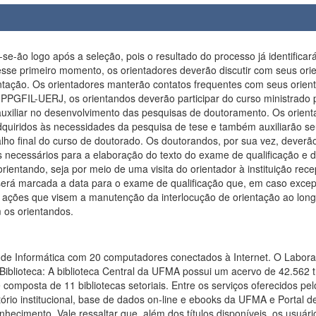
-se-ão logo após a seleção, pois o resultado do processo já identifica
sse primeiro momento, os orientadores deverão discutir com seus orie
entação. Os orientadores manterão contatos frequentes com seus orient
no PPGFIL-UERJ, os orientandos deverão participar do curso ministrad
auxiliar no desenvolvimento das pesquisas de doutoramento. Os orient
adquiridos às necessidades da pesquisa de tese e também auxiliarão s
ho final do curso de doutorado. Os doutorandos, por sua vez, deverão
ecessários para a elaboração do texto do exame de qualificação e d
entando, seja por meio de uma visita do orientador à instituição rece
 será marcada a data para o exame de qualificação que, em caso excepc
ações que visem a manutenção da interlocução de orientação ao long
 os orientandos.
e Informática com 20 computadores conectados à Internet. O Laborat
iblioteca: A biblioteca Central da UFMA possui um acervo de 42.562 tít
mposta de 11 bibliotecas setoriais. Entre os serviços oferecidos pel
ositório institucional, base de dados on-line e ebooks da UFMA e Porta
hecimento. Vale ressaltar que, além dos títulos disponíveis, os usuár