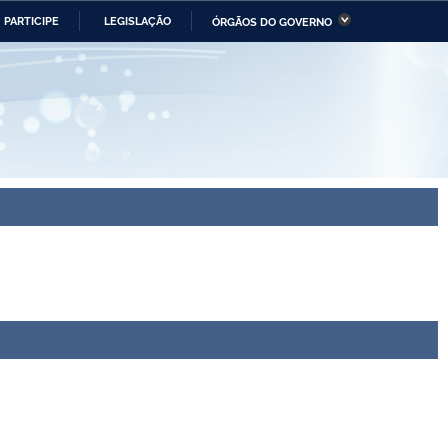
PARTICIPE
LEGISLAÇÃO
ÓRGÃOS DO GOVERNO
stério da Economia
Ministério da Infraestrutura
stério de Minas e Energia
Ministério da Ciência,
Tecnologia, Inovações e
Comunicações
tério da Mulher, da Família
Secretaria-Geral
s Direitos Humanos
lto