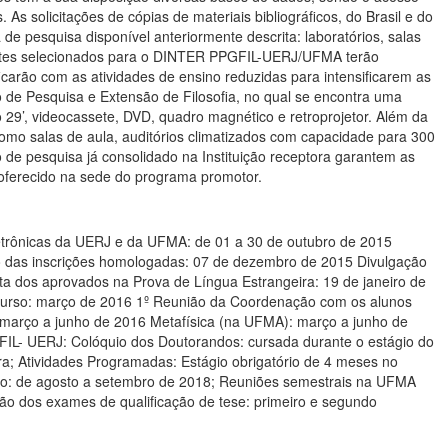
 As solicitações de cópias de materiais bibliográficos, do Brasil e do
centes selecionados para o DINTER PPGFIL-UERJ/UFMA terão
carão com as atividades de ensino reduzidas para intensificarem as
 de Pesquisa e Extensão de Filosofia, no qual se encontra uma
o 29’, videocassete, DVD, quadro magnético e retroprojetor. Além da
 como salas de aula, auditórios climatizados com capacidade para 300
o de pesquisa já consolidado na Instituição receptora garantem as
 oferecido na sede do programa promotor.
etrônicas da UERJ e da UFMA: de 01 a 30 de outubro de 2015
 das inscrições homologadas: 07 de dezembro de 2015 Divulgação
sta dos aprovados na Prova de Língua Estrangeira: 19 de janeiro de
do curso: março de 2016 1º Reunião da Coordenação com os alunos
março a junho de 2016 Metafísica (na UFMA): março a junho de
IL- UERJ: Colóquio dos Doutorandos: cursada durante o estágio do
ora; Atividades Programadas: Estágio obrigatório de 4 meses no
upo: de agosto a setembro de 2018; Reuniões semestrais na UFMA
ção dos exames de qualificação de tese: primeiro e segundo