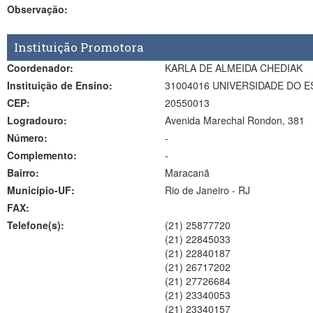
Observação:
Instituição Promotora
Coordenador:
KARLA DE ALMEIDA CHEDIAK
Instituição de Ensino:
31004016 UNIVERSIDADE DO E
CEP:
20550013
Logradouro:
Avenida Marechal Rondon, 381
Número:
-
Complemento:
-
Bairro:
Maracanã
Município-UF:
Rio de Janeiro
-
RJ
FAX:
Telefone(s):
(21) 25877720
(21) 22845033
(21) 22840187
(21) 26717202
(21) 27726684
(21) 23340053
(21) 23340157