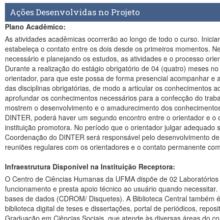
Ações Desenvolvidas no Projeto
Plano Acadêmico:
As atividades acadêmicas ocorrerão ao longo de todo o curso. Iniciar
estabeleça o contato entre os dois desde os primeiros momentos. Ne
necessário e planejando os estudos, as atividades e o processo ori
Durante a realização do estágio obrigatório de 04 (quatro) meses 
orientador, para que este possa de forma presencial acompanhar e 
das disciplinas obrigatórias, de modo a articular os conhecimentos 
aprofundar os conhecimentos necessários para a confecção do trabal
mostrem o desenvolvimento e o amadurecimento dos conhecimentos n
DINTER, poderá haver um segundo encontro entre o orientador e o ori
instituição promotora. No período que o orientador julgar adequado
Coordenação do DINTER será responsável pelo desenvolvimento de 
reuniões regulares com os orientadores e o contato permanente com
Infraestrutura Disponível na Instituição Receptora:
O Centro de Ciências Humanas da UFMA dispõe de 02 Laboratórios d
funcionamento e presta apoio técnico ao usuário quando necessitar. B
bases de dados (CDROM/ Disquetes). A Biblioteca Central também é co
biblioteca digital de teses e dissertações, portal de periódicos, rep
Graduação em Ciências Sociais, que atende às diversas áreas do con