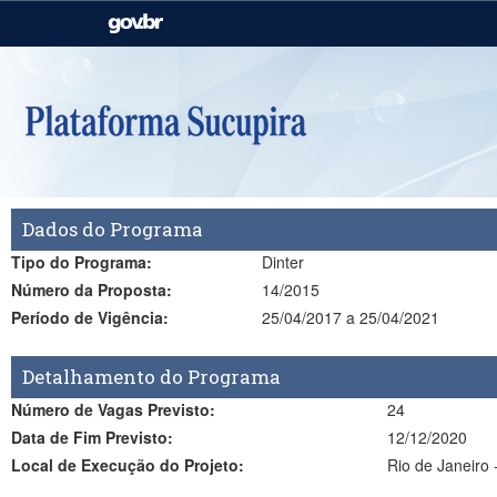
Casa Civil
Ministério da Justiça e
Segurança Pública
Ministério da Agricultura,
Ministério da Educação
Pecuária e Abastecimento
Ministério do Meio Ambiente
Ministério do Turismo
Dados do Programa
Secretaria de Governo
Gabinete de Segurança
Institucional
Tipo do Programa:
Dinter
Número da Proposta:
14/2015
Período de Vigência:
25/04/2017 a 25/04/2021
Detalhamento do Programa
Número de Vagas Previsto:
24
Data de Fim Previsto:
12/12/2020
Local de Execução do Projeto:
Rio de Janeiro 