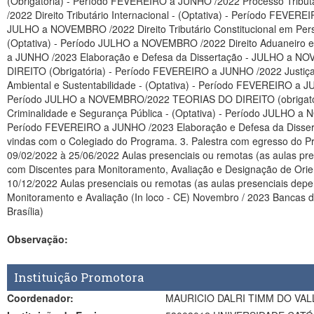
(Obrigatória) - Período FEVEREIRO a JUNHO /2022 Processo Tribut
/2022 Direito Tributário Internacional - (Optativa) - Período F
JULHO a NOVEMBRO /2022 Direito Tributário Constitucional em Pers
(Optativa) - Período JULHO a NOVEMBRO /2022 Direito Aduaneiro e
a JUNHO /2023 Elaboração e Defesa da Dissertação - JULHO a NOVEMBRO /2023 Organização das Disciplinas –
DIREITO (Obrigatória) - Período FEVEREIRO a JUNHO /2022 Justiça S
Ambiental e Sustentabilidade - (Optativa) - Período FEVEREIRO a JUNHO /2022 
Período JULHO a NOVEMBRO/2022 TEORIAS DO DIREITO (obrigatória) - Período JULHO a NOVEMBRO/2022 Justiça Soci
Criminalidade e Segurança Pública - (Optativa) - Período JULHO a NOVEMBRO/2022 Direito Ambiental e Sustentabilidade - (Optativa) - Período JULHO a NOVEMBRO/2022 Qualificação da Dissertação -
Período FEVEREIRO a JUNHO /2023 Elaboração e Defesa da Dissertação - Período JULHO a NOVEMBRO /2023 Novembro /2
vindas com o Colegiado do Programa. 3. Palestra com egresso do Programa. Fevereiro / 2022 Início das aulas do Minter Fevereiro a junho/2022 Disciplina: conforme a Linha e o quadro
09/02/2022 à 25/06/2022 Aulas presenciais ou remotas (as aulas pre
com Discentes para Monitoramento, Avaliação e Designação de Orientadores (In loco - CE) Agosto /2022 a Dezembro/2022 Disciplina: conforme a Linh
10/12/2022 Aulas presenciais ou remotas (as aulas presenciais dependerão de autorização das autoridades sanitár
Monitoramento e Avaliação (In loco - CE) Novembro / 2023 Bancas de Defesa de Dissertação – UCB/Brasília - DF (Presencial) Encontro Coordenação com Discentes para Monitoramento Avaliação (em
Brasília)
Observação:
Instituição Promotora
Coordenador:
MAURICIO DALRI TIMM DO VAL