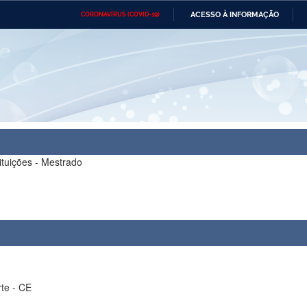
ACESSO À INFORMAÇÃO
CORONAVÍRUS (COVID-19)
Ministério da Defesa
Ministério das Relações
Mini
Exteriores
IR
PARA
O
CONTEÚDO
Ministério da Cidadania
Ministério da Saúde
Mini
Ministério do Desenvolvimento
Controladoria-Geral da União
Minis
Regional
e do
Advocacia-Geral da União
Banco Central do Brasil
Plana
ituições - Mestrado
te - CE