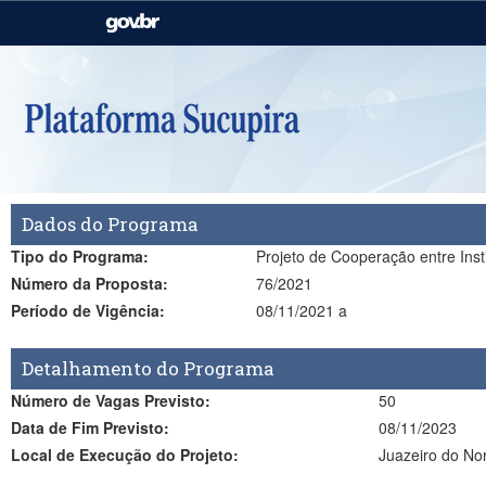
Casa Civil
Ministério da Justiça e
Segurança Pública
Ministério da Agricultura,
Ministério da Educação
Pecuária e Abastecimento
Ministério do Meio Ambiente
Ministério do Turismo
Dados do Programa
Secretaria de Governo
Gabinete de Segurança
Institucional
Tipo do Programa:
Projeto de Cooperação entre Inst
Número da Proposta:
76/2021
Período de Vigência:
08/11/2021 a
Detalhamento do Programa
Número de Vagas Previsto:
50
Data de Fim Previsto:
08/11/2023
Local de Execução do Projeto:
Juazeiro do Nor