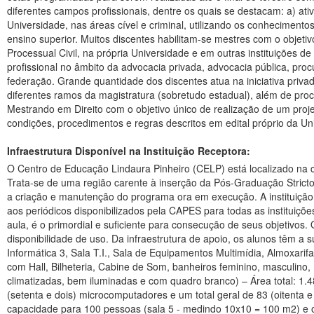
Infraestrutura Disponível na Instituição Receptora:
O Centro de Educação Lindaura Pinheiro (CELP) está localizado na cidade de Juazeiro do Norte (CE), situada na região Metropolitana do Cariri, no sul do estado do Ceará, a 533 km da capital, Fortaleza. Trata-se de uma região carente à inserção da Pós-Graduação Stricto-Sensu. O compromisso político e social com o desenvolvimento regional e científico é reafirmado com a disponibilização de recursos para a criação e manutenção do programa ora em execução. A instituição conta com salas de aula a internet, para os alunos terem acesso a base de dados. Por meio do Minter com a UCB, os alunos têm acesso aos periódicos disponibilizados pela CAPES para todas as instituições públicas. Como o curso em execução está centrado na área de Gerontologia, as infraestruturas de acesso á informação e as salas de aula, é o primordial e suficiente para consecução de seus objetivos. Ou seja, possui estrutura física ampla e adequada para o ensino das quais os estudantes do MINTER CELP/UCB têm total acesso e disponibilidade de uso. Da infraestrutura de apoio, os alunos têm a sua disposição: Biblioteca, Sala de Leitura, Laboratório de Informática 1, Laboratório de Informática 2, Sala T.I. – Servidores, Laboratório de Informática 3, Sala T.I., Sala de Equipamentos Multimídia, Almoxarifado Administrativo, Xérox, Laboratório de Anatomia, Almoxarifado, Quadras para a EducaçãoFísica. Salas de aula e banheiros, Auditório com Hall, Bilheteria, Cabine de Som, banheiros feminino, masculino, Plateia e Palco. 1. Salasdeaula A Instituição possui 23 salas de aula, em funcionamento, com capacidade média para 50 alunos (todas climatizadas, bem iluminadas e com quadro branco) – Área total: 1.480,94 m2. 2. LaboratóriosdeInformática O CELP possui atualmente três laboratórios de informática, sendo que estão equipados com 72 (setenta e dois) microcomputadores e um total geral de 83 (oitenta e três) máquinas disponíveis especificadamente aos acadêmicos. 3. Auditórios A Instituição conta com dois auditórios, sendo um com capacidade para 100 pessoas (sala 5 - medindo 10x10 = 100 m2) e outro para 350 com 447,33 m2 de área construída, distribuídas em um hall de entrada, bilheteria, cabine de som, banheiros feminino e masculino, espaço para a plateia e o palco. Os auditórios atendem as atividades práticas e pedagógicas dos cursos de graduação, pós- graduação e extensão. 4. Biblioteca O espaço físico da biblioteca é de 171,79 m2, contando com espaço para acervo geral, uma sala para estudos em grupo, cabines abertas para estudo individual, terminais para consulta e pesquisa na internet e balcão para atendimento. A biblioteca conta com regimento próprio e tem como missão prestar serviços de informação à comunidade acadêmica, promover e incentivar o acesso e o uso da informação, apoiando as atividades de ensino, pesquisa e extensão. Tem por objetivo geral proporcionar aos alunos, professores e à comunidade local, serviços de informação e os meios indispensáveis para o seu desenvolvimento intelectual e, por objetivo específico, disponibilizar aos seus usuários acesso à informação de maneira eficiente e eficaz, proporcionando maior rapidez na busca e localização da informação solicitada, em qualquer suporte. A biblioteca utiliza o software “Pergamum”, um sistema integrado de bibliotecas, considerado um dos mais modernos e completos do mercado no país, constituída pelas instituições usuár