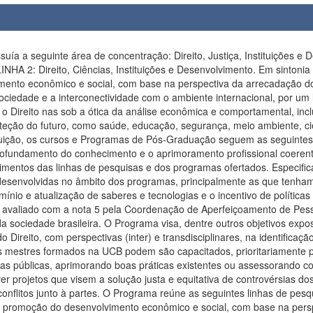
eresses privados, mediante a promoção qualificada do debate jurídico perante as instituições públicas, ou a solução dialogada dos conflitos junto à partes. O Programa reúne as seguintes linhas de pesquisa: LINHA 1: Direito, Estado, Tributação e Desenvolvimento, que tem por objeto de estudo a concretização das políticas de Estado e a promoção do desenvolvimento econômico e social, com base na perspectiva da arrecadação dos tributos, com destaque para a questão regulatória (extrafiscalidade), as inter-relações com os setores organizados da sociedade e a interconectividade com o ambiente internacional, por um lado e, por outro, a gestão dos recursos públicos de forma equitativa e economicamente eficiente. LINHA 2: Direito, Ciências, Instituições e Desenvolvimento, que tem por objeto de estudo o Direito nas suas próprias dimensões, o Direito sob a ótica da análise econômica comportamental, incluindo Direito Financeiro, Responsabilidade Fiscal e Eficiência da Gestão Pública e Terceiro Setor, bem como questões atinentes à proteção do futuro, como saúde, educação, segurança, meio ambiente, ciências, tecnologias e sustentabilidade. O Programa de Pós-graduação Stricto Sensu em Direito foi criado em 2000, e o Curso de Mestrado foi reformulado em 2003. A criação do Mestrado em Direito veio a atender uma demanda da região, carente de cursos de pós-graduação Stricto Sensu, e incentivar a qualificação dos docentes em nível de Graduação. No triênio 2004/2006, o Curso foi avaliado com o conceito 4 pela CAPES. No triênio 2010/2012, o Curso foi novamente avaliado com nota 4, recebendo a menção “muito bom” em quase todos os quesitos avaliados. Nessa última avaliação, não se obteve nota 5 por não ser possível aumentar dois níveis em uma mesma avaliação. No quadriênio 2013/2016, o Programa passou por reformulações, com novas contratações e estruturação das Linhas de Pesquisa. Dessa forma, ao longo de 2017, o Programa passou a consolidar-se na área de Direito Tributário, Econômico e Aduaneiro, tendo sido a nota mantida e feitas as seguintes recomendações: a)integração dos Professores do Mestrado com a Graduação; b) indicação de parcerias interinstitucionais em andamento; c) demonstração de esforços no sentido de imprimir maior maturidade acadêmica ao Programa. Assim, em janeiro de 2018 o Programa apresentou recurso à CAPES, demonstrando o atendimento das recomendações indicadas no relatório anterior, e, em razão disso, a nota do Curso foi majorada para 5. O Curso de Mestrado em Direito da Universidade Católica de Brasília atua na formação de discentes e docentes, sendo alguns da própria Instituição. São ofertadas bolsas de estudos para docentes de todos os Cursos da Universidade, cuja concessão e vigência depende do desempenho acadêmico do estudante ao longo do Mestrado. Nesse sentido, atualmente, o Programa possui bacharéis em Direito e mestrandos que são egressos de diferentes cursos de graduação da Instituição. Também, o Programa possui convênio com a Escola Superior do Ministério Público da União – ESPMU, cujos membros participam do mesmo processo seletivo aplicado aos demais candidatos, em ampla concorrência. Dessa forma, hoje o Programa conta com mais de 30 (trinta) discentes que são membros das seguintes carreiras: Ministério Público Federal, Ministério Público do Trabalho e Ministério Público Militar. Além de egressos dos cursos de Graduação da Univer