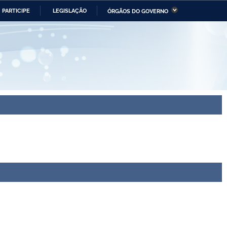
PARTICIPE
LEGISLAÇÃO
ÓRGÃOS DO GOVERNO
stério da Economia
Ministério da Infraestrutura
stério de Minas e Energia
Ministério da Ciência,
Tecnologia, Inovações e
Comunicações
tério da Mulher, da Família
Secretaria-Geral
s Direitos Humanos
lto