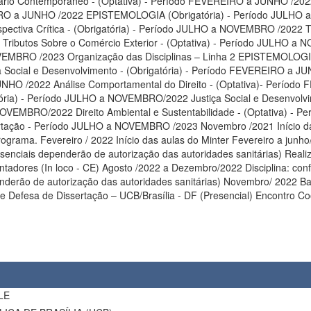
ário Contemporâneo - (Optativa) - Período FEVEREIRO a JUNHO /2022
EVEREIRO a JUNHO /2022 EPISTEMOLOGIA (Obrigatória) - Período JULH
pectiva Crítica - (Obrigatória) - Período JULHO a NOVEMBRO /2022 T
 Tributos Sobre o Comércio Exterior - (Optativa) - Período JULHO a
 Linha 2 EPISTEMOLOGIA (Obrigatória) - Período FEVEREIRO a JUNHO /2022 TEORIAS DO
ocial e Desenvolvimento - (Obrigatória) - Período FEVEREIRO a JUNH
Análise Comportamental do Direito - (Optativa)- Período FEVEREIRO a JUNHO /202
al e Desenvolvimento - (Obrigatória) - Período JULHO a NOVEMBRO/2022
021 Início das atividades acadêmicas 1. Aula Inaugural 2. Reunião de boas-
 de disciplinas Período:
senciais dependerão de autorização das autoridades sanitárias) Reali
a e o quadro de disciplinas Período: 08/08/2022 à
ias) Novembro/ 2022 Bancas de Qualificação Encontro Coordenação com Discentes para
LE