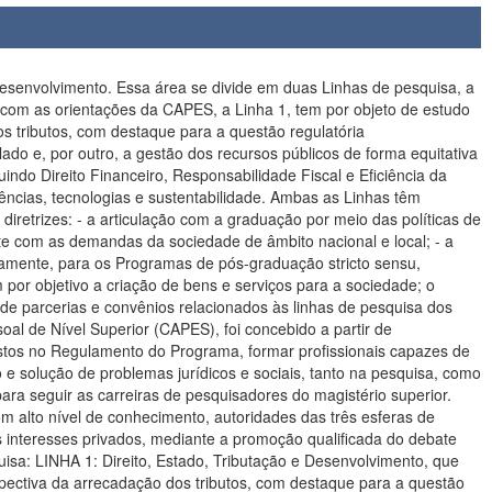
sidade, de Professores da Instituição e de membros do Ministério Público da União. O Curso de Mestrado em Direito é procurado e frequentado por estudantes de diferentes unidades da Federação, atendendo especialmente egressos de instituições de ensino superior das regiões Norte e Nordeste, sendo que o Programa conta, hoje, com dezenas de mestrandos egressos de cursos de Graduação externos ao Distrito Federal. O Programa possui parcerias acadêmicas com diferentes instituições, nacionais e internacionais, conforme será demonstrado ao longo deste relatório. De tais parcerias, têm resultado congressos, seminários e interlocuções, publicações diversas e mobilidade docente. Dessa forma, o Programa contribui para: a) formação de estudantes interessados em diferentes áreas do Direito Público; b) capacitação docente de membros da Instituição; c) formação de novos profissionais e de egressos dos Cursos de Graduação; d) aprofundamento teórico, técnico e crítico de membros de diferentes instituições oficiais. Até o ano de 2014, o Programa tinha como área de concentração “Direito Econômico Financeiro e Tributário”, e dividia-se em três grandes linhas de pesquisa: Linha 1: Direito Tributário Contemporâneo; Linha 2: Direito Internacional Econômico; Linha 3: Análise Econômica do Direito. Em 2015, foi estruturada nova área de concentração, denominada “Direito, Instituições e Desenvolvimento”, resultante de longo debate interno, contemplando as seguintes Linhas de Pesquisa: Linha 1: Direito, Estado Tributação e Desenvolvimento; Linha 2: Sociedade, Terceiro Setor, Ordem Internacional e Direito; Linha 3: Direito, Ciências, Instituições e Desenvolvimento. Em 2017, com o intuito de afunilar e delimitar as áreas de abrangência do Programa, foi planejada uma Nova Matriz Curricular, assim estruturada: Área de Concentração: Direito, Justiça, Instituições e Desenvolvimento, tendo como Linhas de Pesquisa: Linha 1: Direito, Estado, Tributação e Desenvolvimento; Linha 2: Direito, Ciências, Instituições e Desenvolvimento. As alterações nas Linhas de Pesquisa do Mestrado têm sido promovidas com o propósito de deixar mais claro o perfil do Programa de Pós-graduação em Direito da Universidade Católica de Brasília. Trata-se de um Programa de Pós-graduação, no presente momento, somente acadêmico, e cujo grande tema é Tributação e Desenvolvimento. Os demais recortes teóricos e técnicos (Justiça, Instituições, Análise Econômica do Direito, Finanças) são correlatos, sendo que a questão central do Programa gravita em torno do seguinte problema teórico: a conciliação entre os meios de arrecadação, distribuição e aplicação de recursos públicos com o projeto de desenvolvimento econômico e social exigido das instituições públicas brasileiras. Tal problema teórico é perpassado pela participação de agentes econômicos de mercado, trabalhadores e governo. os quais são responsáveis por criar tantos problemas, quanto soluções. Outros temas de Direito Público são necessários à instrumentalização de respostas e, também, à formulação de perguntas, e eis a formação diversificada do corpo docente, alinhada às disciplinas ofertadas pelo Programa. Em 2018, a Universidade Católica de Brasília expandiu seus campi para outras três unidades: Ceilândia, Sobradinho e Asa Norte. Tra