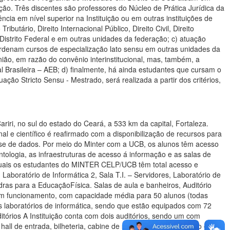
 acervo com mais de 8.000 mil títulos, nas áreas de: Ciências Humanas, Ciências Sociais Aplicadas, Ciências Agrárias, Ciências Exatas, Ciências Jurídicas, Ciências da Saúde e Biológicas. Presente em mais de 400 instituições, a Minha Biblioteca possui um acervo com mais de 8.000 títulos, 100% na língua portuguesa, atendendo mais de 200cursos e mais de 1.500 disciplinas. Disponibilidade de suporte técnico, integração viaportal único, LMS ou sistema de gerenciamento de acervo. Possui as principais editoras acadêmicas do país. Grupo A, Grupo Gen, Atlas, Manole, Editora Saraiva, Artmed, Artes Médicas, Bookman, Penso, McGraw Hill Education, Série Tekne Guanabara Koogan, LTC, Editora Método, Roca, Santos Editora, Saraiva Jur, SaraivaUni, E.P.T, Editora Forense, Forense Universitária, Érica, Cengage Learning, EditoraCortez, Grupo Autêntica, Editora Empreende, Editora Trevisan, Grupo Almedina e ZAHAR. Modelo de acesso simultâneo, 24/7 (24 horas por dia e 7 dias por semana, de qualquer device com internet), todos os títulos são amplamente referenciados em cursos universitários de graduação e pós-graduação, estão disponíveis em texto integral aos alunos e professores, possui o acesso a multiplataformas, smartphones, tabletes, notebooks e micro computadores. Leitura on-line e/ou off-line. Acervo digital rico em diversas áreas de especialização: Ciências Jurídicas; Ciências Biológicas; Ciências Exatas; Ciências Humanas; Ciências Sociais Aplicadas; Entre outras. Os metadados dos livros podem ser importados para qualquer software de gestão de acervo nos formatos MARC 21 e ISO 2709, para o modelo assinatura. Um dos campos dos metadados é o link para acessar diretamente qualquer título das obras online, desta forma o esforço de busca do usuário fica centralizado. A plataforma permite aos usuários acessar o mesmo conteúdo de forma simultânea, possuindo conta de acesso individual com senha. Quando estiver lendo o livro, poderão fazer realces, anotações nos textos; poderão utilizar marcadores de páginas, fazer pesquisa no acervo, e dentro do próprio livro por palavra chave e terão fácil acesso ao sumário. . 5. Quadrapoliesportivacoberta O CELP disponibiliza para seus acadêmicos uma quadra poliesportiva coberta com 1.046,40 m2 de área construída para prática de atividades pedagógicas e esportivas vinculadas aos seus respectivos cursos de graduação. 6. Condiçõesdeacessibilidadeparapessoascomdeficiênciaoumobilidade reduzida (conforme disposto na CF/88, Art. 205, 206 e 208, na NBR 9050/2004, da ABNT, na Lei N° 10.098/2000, nos Decretos N° 5.296/2004, N° 6.949/2009, N° 7.611/2011 e na Portaria N° 3.284/2003). O CELP tem como objetivo atender a legislação no que tange às condições de acessibilidade para pessoas com deficiência ou mobilidade reduzida, e o respeito aos seus alunos, por isso atende aos seguintes requisitos: eliminação de barreiras paracirculação do estudante, permitindo acesso aos espaços de uso coletivo; reserva de vagas em estacionamentos nas proximidades das unidades de serviço; adaptação deportas e banheiros com espaço suficiente para permitir o acesso de cadeira de rodas;colocação de barras de