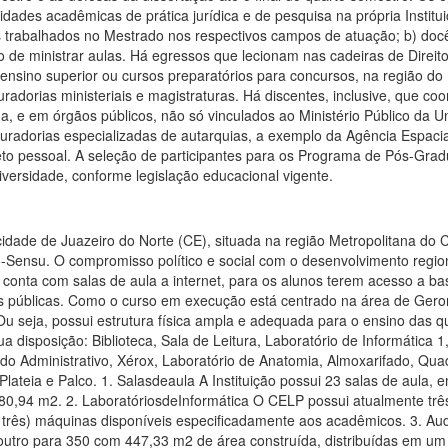
ias do software, que tem por finalidade melhorar a qualidade global dos serviços dos usuários, promover a cooperação no tratamento da informação e o compartilhamento de recursos de informação. O espaço físico da biblioteca é de 171,79 m2, contando com espaço para acervo geral, uma sala para estudos em grupo,cabines abertas para estudo individual, terminais para consulta e pesquisa na internete balcão para atendimento. A Biblioteca funciona de segunda-feira a sexta-feira das 13h às 17h e 18:30 às 22h. O CELP possui para sua biblioteca um Plano de Atualização e Manutenção do Acervo cujo objetivos são: - Proporcionar ao corpo docente e discente material adequado e atualizado, necessário ao desenvolvimento das atividades de ensino, pesquisa e extensão dos cursos oferecidos pela FCARP; - Priorizar a aquisição de obras atualizadas, informadas nos planos pedagógicos das disciplinas; - Manter a quantidade do acervo adequada ao número de alunos de cada curso; - Incentivar o uso da biblioteca pelos discentes e docentes da Instituição; - Otimizar recursos de atendimento para que o aluno consiga pesquisar o acervo com rapidez e eficiência; - Fornecer subsídios para a melhoria do espaço físico da biblioteca. Os critérios a serem observados na formação e ampliação do acervo são: - A visão, missão e objetivos da CELP de acordo com a previsão de investimento de 2% da receita, adotando critérios de compra do material bibliográfico; - Indicaçõesdocorpodocente,combasenabibliografiaconstantenosplanejamentos de ensino, solicitada através dos coordenadores de curso; - Pesquisas em bases de dados e catálogos de editoras, considerando os lançamentos e as edições mais atualizadas; - Necessidades detectadas junto aos alunos e professores, quanto à atualização e expansão do acervo. - Para a aquisição do acervo bibliográfico, são observados os seguintes critérios, em termos quantitativos e qualitativos: - Proporção de um exemplar para cada 06 (seis) alunos previstos para cada turma, referentes aos títulos indicados na bibliografia básica, mínimo de 03 (três) títulos e estar atualizada e tombada no patrimônio do CELP; - Aquisição de até dois exemplares de cada título da bibliografia complementar; - Conferência das listas de aquisição, apresentadas pelos coordenadores de curso; - Prioridades definidas na seleção das listas de aquisição para atualização do acervo; - Urgência apresentada na solicitação de compra conforme planejamento de ensino, para que atenda adequadamente aos programas e todos os componentes curriculares e a demanda do conjunto dos alunos matriculados no curso. A Diretoria Financeira é responsável pela cotação de preços, aquisição e encaminhamento das obras à biblioteca. O Acervo físico total contava, em 29 de maio de 2020, com 16.125 títulos e 25.835 exemplares. O bibliotecário também disponibiliza no site da Instituição diversos periódicos de acesso aberto on line em área de conhecimento multidisciplinar. A IES adquiriu no final do ano de 2019 a Biblioteca Digital “Minha Biblioteca” com objetivo de possibilitar aos alunos o acesso remoto às bibliografias necessárias para o desenvolvimento efetivo de seus trabalhos, oferecendo uma licença para cada um de seus acadêmicos. A “Minha Biblioteca” é uma plataforma inovadora que oferece às Instituições de Ensino Superior o acesso a milhares de livros técnicos, científicos e profissionais de qualidade, com um catálogo multidisciplinar. Os alunos podem acessar via internet o