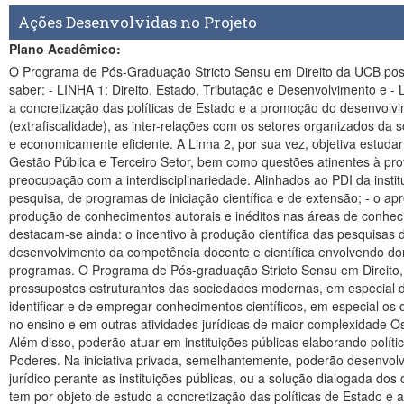
Ações Desenvolvidas no Projeto
Plano Acadêmico:
O Programa de Pós-Graduação Stricto Sensu em Direito da UCB possuía a seguinte área de concentração: Direito, Justiça, Instituições e Desenvolvimento. Essa área se divide em duas Linhas de pesquisa, a saber: - LINHA 1: Direito, Estado, Tributação e Desenvolvimento e - LINHA 2: Direito, Ciências, Instituições e Desenvolvimento. Em sintonia com as orientações da CAPES, a Linha 1, tem por objeto de estudo a concretização das políticas de Estado e a promoção do desenvolvimento econômico e social, com base na perspectiva da arrecadação dos tributos, com destaque para a questão regulatória (extrafiscalidade), as inter-relações com os setores organizados da sociedade e a interconectividade com o ambiente internacional, por um lado e, por outro, a gestão dos recursos públicos de forma equitativa e economicamente eficiente. A Linha 2, por sua vez, objetiva estudar o Direito nas sob a ótica da análise econômica e comportamental, incluindo Direito Financeiro, Responsabilidade Fiscal e Eficiência da Gestão Pública e Terceiro Setor, bem como questões atinentes à proteção do futuro, como saúde, educação, segurança, meio ambiente, ciências, tecnologias e sustentabilidade. Ambas as Linhas têm preocupação com a interdisciplinariedade. Alinhados ao PDI da instituição, os cursos e Programas de Pós-Graduação seguem as seguintes diretrizes: - a articulação com a graduação por meio das políticas de pesquisa, de programas de iniciação científica e de extensão; - o aprofundamento do conhecimento e o aprimoramento profissional coerente com as demandas da sociedade de âmbito nacional e local; - a produção de conhecimentos autorais e inéditos nas áreas de conhecimentos das linhas de pesquisas e dos programas ofertados. Especificamente, para os Programas de pós-graduação stricto sensu, destacam-se ainda: o incentivo à produção científica das pesquisas desenvolvidas no âmbito dos programas, principalmente as que tenham por objetivo a criação de bens e serviços para a sociedade; o desenvolvimento da competência docente e científica envolvendo domínio e atualização de saberes e tecnologias e o incentivo de políticas de parcerias e convênios relacionados às linhas de pesquisa dos programas. O Programa de Pós-graduação Stricto Sensu em Direito, avaliado com a nota 5 pela Coordenação de Aperfeiçoamento de Pessoal de Nível Superior (CAPES), foi concebido a partir de pressupostos estruturantes das sociedades modernas, em especial da sociedade brasileira. O Programa visa, dentre outros objetivos expostos no Regulamento do Programa, formar profissionais capazes de identificar e de empregar conhecimentos científicos, em especial os do Direito, com perspectivas (inter) e transdisciplinares, na identificação e solução de problemas jurídicos e sociais, tanto na pesquisa, como no ensino e em outras atividades jurídicas de maior complexidade Os mestres formados na UCB podem são capacitados, prioritariamente para seguir as carreiras de pesquisadores do magistério superior. Além disso, poderão atuar em instituições públicas elaborando políticas públicas, aprimorando boas práticas existentes ou assessorando com alto nível de conhecimento, autoridades das três esferas de Poderes. Na iniciativa privada, semelhantemente, poderão desenvolver projetos que visem a solução justa e equitativa de controvérsias dos int