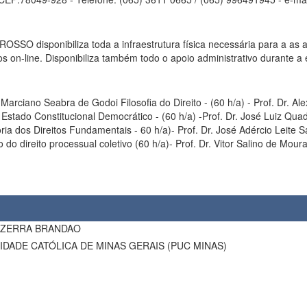
ponibiliza toda a infraestrutura física necessária para a as ativ
s on-line. Disponibiliza também todo o apoio administrativo durante a
 Marciano Seabra de Godoi Filosofia do Direito - (60 h/a) - Prof. Dr. 
 Estado Constitucional Democrático - (60 h/a) -Prof. Dr. José Luiz Qu
a dos Direitos Fundamentais - 60 h/a)- Prof. Dr. José Adércio Leite Sam
 de estruturação do direito processual coletivo (60 h/a)- Prof. Dr. Vitor Salino de Mou
EZERRA BRANDAO
SIDADE CATÓLICA DE MINAS GERAIS (PUC MINAS)