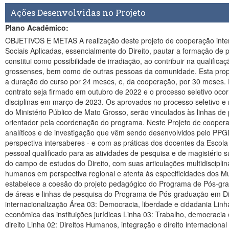
Ações Desenvolvidas no Projeto
Plano Acadêmico:
OBJETIVOS E METAS A realização deste projeto de cooperação interinstitucional requer um plano de estudo e de trabalho que seja capaz de, respeitadas as balizas que caracterizam o campo das Ciências Sociais Aplicadas, essencialmente do Direito, pautar a formação de profissionais aptos a desenvolver e ampliar as atividades docentes e de pesquisa dentro da instituição receptora, da mesma forma que se constitui como possibilidade de irradiação, ao contribuir na qualificação e fortalecimento da atuação profissional dos membros do ministério público e demais servidores em comarcas dos municípios mato-grossenses, bem como de outras pessoas da comunidade. Esta proposta contempla a oferta de 25 vagas para o Mestrado, respeitando-se a capacidade de orientação dos docentes do PPGD, sendo prevista a duração do curso por 24 meses, e, da cooperação, por 30 meses. Espera-se que, após os trâmites necessários nos contextos da Escola Institucional do Ministério Público de Mato Grosso e da PUC Minas, o contrato seja firmado em outubro de 2022 e o processo seletivo ocorra em novembro de 2022, realizando-se uma Aula Magna inaugural em dezembro de 2022 ou fevereiro de 2023, iniciando-se a oferta das disciplinas em março de 2023. Os aprovados no processo seletivo e regularmente matriculados no curso, com o devido estabelecimento de termos de compromissos junto à PUC Minas e à Escola Institucional do Ministério Público de Mato Grosso, serão vinculados às linhas de pesquisa do PPGD em função das especificidades de seus planos de investigação, vinculação esta que pautará a escolha do docente orientador pela coordenação do programa. Neste Projeto de cooperação interinstitucional entre a PUC Minas e a Escola Institucional do Ministério Público de Mato Grosso, serão abordados os campos analíticos e de investigação que vêm sendo desenvolvidos pelo PPGD desde a sua constituição. A proposta busca aprofundar o diálogo das Ciências Jurídicas com as diversas áreas do conhecimento – numa perspectiva intersaberes - e com as práticas dos docentes da Escola Institucional do Ministério Público de Mato Grosso. Nesse sentido, tem-se como objetivo central do PCI – Nível Mestrado proposto preparar pessoal qualificado para as atividades de pesquisa e de magistério superior, além de profissionais já integrados aos quadros do Ministério Público. O curso buscará prover instrumentos conceituais e analíticos do campo de estudos do Direito, com suas articulações multidisciplinares, com a realização de projetos de pesquisa sobre temas relacionados aos sistemas de justiça, à promoção e proteção dos direitos humanos em perspectiva regional e atenta às especificidades dos Municípios e do Estado do Mato Grosso. LINHAS DE PESQUISA A reflexão sobre a Democracia e o Estado Democrático de Direito estabelece a coesão do projeto pedagógico do Programa de Pós-graduação em Direito da PUC Minas, garantindo a articulação entre as áreas de concentração, linhas e projetos de pesquisa. A atual estrutura de áreas e linhas de pesquisa do Programa de Pós-graduação em Direito da PUC Minas é a seguinte: Áreas: Área 01: Democracia, autonomia privada e regulação Área 02: Democracia, Constituição e internacionalização Área 03: Democracia, liberdade e cidadania Linhas: Área 01: Democracia, autonomia privada e regulação Linha 01: Novos paradigmas, sujeitos e direitos Linha 02: Função Social e econômica das instituições jurídicas Linha 03: Trabalho, democracia e efetividade Área 02: Democracia, Constituição e internacionalização Linha 01: O processo na construção do estado democrático de direito Linha 02: Direitos Humanos, integração e direito internacional Linha 03: Constitucionalismo democrático Área 03: Democracia, liberdade e cidadania Linha 01: Intervenção penal e garantismo Linha 02: Desenvolvimento e políticas públicas Linha 03: Teoria do direito e da justiça Todas as áreas de concentração ancoram-se no eixo central da democracia e do Estado Democrático de Direito. As linhas de pesquisa de cada área de concentração interagem entre si, de modo a explorar e vincular de modo dinâmico e interdisciplinar os respectivos campos de pesquisa. A Área 1 gravita em torno da autonomia privada e da regulação. As três linhas de pesquisa em que essa área se articula relacionam-se entre si da seguinte maneira: A Linha 1, “Novos paradigmas, sujeitos e direitos”, tem por objetivo pesquisar a hermenêutica e aplicação do direito privado, a busca por concretude e coerência de seus microssistemas e a evolução de suas categorias, institutos e situações jurídicas existenciais. A Linha 2, “Função social e econômica das instituições jurídicas”, promove uma releitura das relações jurídicas de natureza patrimonial, numa perspectiva funcionalizada, na qual se compatibilizam a função social e função econômica das instituições jurídicas. Já a Linha 3, “Trabalho, democracia e efetividade” realiza a abordagem da autonomia existencial e patrimonial por outra vertente - a das faces do trabalho humano, relacionando-as com a democracia e a normatividade. A Área 2 se estrutura em torno da Constituição e da internacionalização das ordens jurídicas. As três linhas de pesquisa em que essa área se articula dialogam entre si da seguinte maneira: A Linha 1, “O processo na construção do Estado Democrático de Direito”, que marcou o início do PPGD em 1997, concebe o devido processo como instituto axial da constitucionalidade democrática concebida em paradigmas teóricos de discursividade continuada no espaço-tempo de uma fiscalidade procedimental. A Linha 2, “Direitos humanos, integração e direito internacional”, promove estudos críticos, históricos e teóricos sobre os Direitos Humanos, os processos de integração regional e a experiência da construção de um Estado Plurinacional com sua contribuição para um Direito Internacional em transformação. A Linha 3, “Constitucionalismo democrático”, investiga a interdependência teórica e prática das duas dimensões estruturantes do Estado e da sociedade na contemporaneidade: democracia e Constituição, dedicando especial atenção ao estudo dos direitos fundamentais e das formas de participação social formal e informal na esfera público-política, notadamente em contextos tardios de desenvolvimento político, social e econômico. Completando a trindade de abordagens complementares sobre democracia, a Área 3 constrói-se ao redor das noções de liberdade e cidadania. A Linha 1, “Intervenção penal e garantismo”, coerente com o espírito que informa tanto esta quanto as outras duas áreas de concentração, dedica especial atenção, dentre as Escolas Penais, à da intervenção penal mínima, seus instrumentos político-criminais e suas soluções intradogmáticas. Dialogando com outra dimensão da liberdade-cidadania, a Linha 2 investiga as políticas públicas e seu controle à luz do federalismo brasileiro e suas dimensões administrativas, financeiras, econômicas e tributárias, todas elas gravitando em torno de um conceito alargado de desenvolvimento. Finalmente, num plano mais teorético e filosófico, a Linha 3, “Teorias do direito e da justiça”, volta-se à compreensão e configuração argumentativa dos elementos centrais do Direito e da Justiça num contexto marcado pelo compromisso com a democracia e os direitos Humanos. Como será visto nos quadros explicativos adiante, as disciplinas escolhidas para a oferta do curso de mestrado no âmbito do projeto de cooperação têm com eixo temático o sistema de garantias de direitos e a sociedade, investigando-se a relação entre sistemas de justiça, promoção e garantia de direitos humanos em perspectiva regional, levando-se em conta as especificidades dos Municípios e do Estado do Mato Grosso. Desta forma, o curso (25 vagas) foi ofertado nas seguintes linhas de pesquisa interdisciplinares: a) O processo na construção do Estado Democrático de Direito (5 vagas) b) Direitos Humanos, Integração e Estado Plurinacional (5 vagas) c) Constitucionalismo Democrático (5 vagas) d) Intervenção Penal e garantismo (10 vagas) As ementas de referidas linhas de pesquisa respectivos projetos de pesquisa são as seguintes: Linha de Pesquisa: O Processo na construção do Estado Democrático de Direito Ementa da Linha: O devido processo como instituto axial da constitucionalidade democrática concebida em paradigmas teóricos de discursividade continuada no espaço-tempo de uma fiscalidade procedimental. Problematização (fiscalidade processualizada) administrativa e judicial dos conteúdos institutivos e informativos da vontade do legislador (mens legislatoris) e da vontade da lei (mens legis) como pressuposto de legitimidade construtiva, modificativa, desconstrutiva, reconstrutiva ou extintiva do ordenamento jurídico em seus aspectos de vigência, validade, eficácia, efetividade e eficiência no paradigma de Estado Democrático de Direito. Projeto de Pesquisa da Linha: MODELO CONSTITUCIONAL DE PROCESSO E ANÁLISE CRÍTICA DO PROCESSO CONSTITUCIONALIZADO NO ESTADO DEMOCRÁTICO DE DIREITO O presente projeto se insere na linha de pesquisa do Programa de Pós-graduação em Direito da PUC Minas, denominada “o processo na construção do processo no Estado Democrático de Direito” a partir da definição de seu marco teórico, já que se pretende um estudo dos fundamentos do sistema jurídico a partir de uma leitura adequada do conjunto de normas processuais constitucionais, dos direitos fundamentais, dos direitos individuais e coletivos e de uma análise crítica das propostas de reformas a partir de uma compreensão democrática do processo, que garante aos afetados a participação na construção do provimento e uma estrutura normativamente adequada, em contraponto às concepções de matriz publicista e neoliberal, que ainda se estruturam em bases inquisitoriais, de cooptação do público pelo privado e não dialógicas. Linha de Pesquisa: Direitos Humanos, Integração e Estado Plurinacional Ementa da Linha: Estudos críticos, históricos e teóricos dos Direitos Humanos, dos processos de integração regional