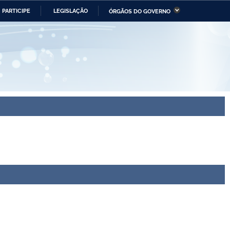
PARTICIPE
LEGISLAÇÃO
ÓRGÃOS DO GOVERNO
stério da Economia
Ministério da Infraestrutura
stério de Minas e Energia
Ministério da Ciência,
Tecnologia, Inovações e
Comunicações
tério da Mulher, da Família
Secretaria-Geral
s Direitos Humanos
lto