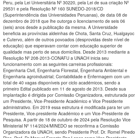
Peru, pela Lei Universitária Nº 30220, pela Lei de sua criação Nº
29531 e pela Resolução Nº 160 SUNEDO-2018/CD
(Superintendência das Universidades Peruanas), de data 08 de
dezembro de 2018 que lhe outorga o licenciamento de seis 06
(seis) anos desde a publicação da mesma. A Universidade
beneficia as províncias aldeinhas de Chota, Santa Cruz, Hualgayoc
e Cutervo, além de outros povoados (desprovidas deste nível de
educação) que esperavam contar com educação superior de
qualidade mas perto de seus domicílios. Desde 2013 mediante a
Resolução Nº 208-2013-CONAFU a UNACH inicia seu
funcionamento com as seguintes carreiras profissionais:
Engenharia Civil, Engenharia Florestal, Engenharia Ambiental e
Engenharia agroindustrial; Contabilidade e Enfermagem com um
total de 40 vagas disponíveis por ciclo académicos, sendo a
primeiro Edital publicado em 11 de agosto de 2013. Desde sua
implantação é dirigida por Comissão Organizadora, estruturada por
um Presidente, Vice-Presidente Académico e Vice Presidente
administrativo. Em 2019 essa estrutura é modificada para ter um
Presidente, Vice-presidente Académico e um Vice-Presidente de
Pesquisa. A partir de 18 de outubro de 2024 pela Resolução Vice
Ministerial Nº 114/2024/MINEDO se reconfirma a Comissão
Organizadora da UNACH, sendo Presidente Prof. Dr. Romel Pinedo