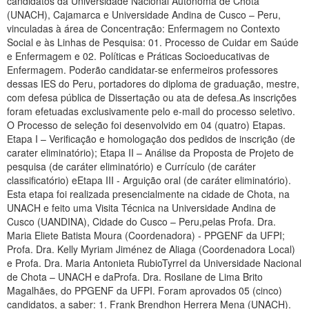
candidatos da Universidade Nacional Autônoma de Chota
(UNACH), Cajamarca e Universidade Andina de Cusco – Peru,
vinculadas à área de Concentração: Enfermagem no Contexto
Social e às Linhas de Pesquisa: 01. Processo de Cuidar em Saúde
e Enfermagem e 02. Políticas e Práticas Socioeducativas de
Enfermagem. Poderão candidatar-se enfermeiros professores
dessas IES do Peru, portadores do diploma de graduação, mestre,
com defesa pública de Dissertação ou ata de defesa.As inscrições
foram efetuadas exclusivamente pelo e-mail do processo seletivo.
O Processo de seleção foi desenvolvido em 04 (quatro) Etapas.
Etapa I – Verificação e homologação dos pedidos de inscrição (de
carater eliminatório); Etapa II – Análise da Proposta de Projeto de
pesquisa (de caráter eliminatório) e Currículo (de caráter
classificatório) eEtapa III - Arguição oral (de caráter eliminatório).
Esta etapa foi realizada presencialmente na cidade de Chota, na
UNACH e feito uma Visita Técnica na Universidade Andina de
Cusco (UANDINA), Cidade do Cusco – Peru,pelas Profa. Dra.
Maria Eliete Batista Moura (Coordenadora) - PPGENF da UFPI;
Profa. Dra. Kelly Myriam Jiménez de Aliaga (Coordenadora Local)
e Profa. Dra. Maria Antonieta RubioTyrrel da Universidade Nacional
de Chota – UNACH e daProfa. Dra. Rosilane de Lima Brito
Magalhães, do PPGENF da UFPI. Foram aprovados 05 (cinco)
candidatos, a saber: 1. Frank Brendhon Herrera Mena (UNACH).