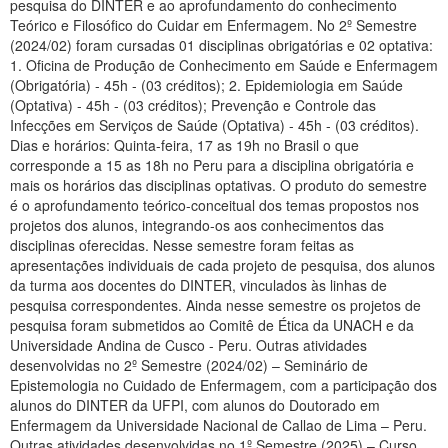
pesquisa do DINTER e ao aprofundamento do conhecimento
Teórico e Filosófico do Cuidar em Enfermagem. No 2º Semestre
(2024/02) foram cursadas 01 disciplinas obrigatórias e 02 optativa:
1. Oficina de Produção de Conhecimento em Saúde e Enfermagem
(Obrigatória) - 45h - (03 créditos); 2. Epidemiologia em Saúde
(Optativa) - 45h - (03 créditos); Prevenção e Controle das
Infecções em Serviços de Saúde (Optativa) - 45h - (03 créditos).
Dias e horários: Quinta-feira, 17 as 19h no Brasil o que
corresponde a 15 as 18h no Peru para a disciplina obrigatória e
mais os horários das disciplinas optativas. O produto do semestre
é o aprofundamento teórico-conceitual dos temas propostos nos
projetos dos alunos, integrando-os aos conhecimentos das
disciplinas oferecidas. Nesse semestre foram feitas as
apresentações individuais de cada projeto de pesquisa, dos alunos
da turma aos docentes do DINTER, vinculados às linhas de
pesquisa correspondentes. Ainda nesse semestre os projetos de
pesquisa foram submetidos ao Comitê de Ética da UNACH e da
Universidade Andina de Cusco - Peru. Outras atividades
desenvolvidas no 2º Semestre (2024/02) – Seminário de
Epistemologia no Cuidado de Enfermagem, com a participação dos
alunos do DINTER da UFPI, com alunos do Doutorado em
Enfermagem da Universidade Nacional de Callao de Lima – Peru.
Outras atividades desenvolvidas no 1º Semestre (2025) – Curso