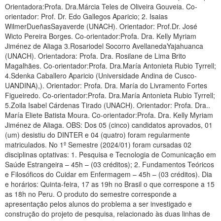
Orientadora:Profa. Dra.Márcia Teles de Oliveira Gouveia. Co-
orientador: Prof. Dr. Edo Gallegos Aparicio; 2. Isaias
WilmerDueñasSayaverde (UNACH). Orientador: Prof.Dr. José
Wicto Pereira Borges. Co-orientador:Profa. Dra. Kelly Myriam
Jiménez de Aliaga 3.Rosariodel Socorro AvellanedaYajahuanca
(UNACH). Orientadora: Profa. Dra. Rosilane de Lima Brito
Magalhães. Co-orientador:Profa. Dra.María Antonieta Rubio Tyrrell;
4.Sdenka Caballero Aparicio (Universidade Andina de Cusco-
UANDINA),). Orientador: Profa. Dra. María do Livramento Fortes
Figueiredo. Co-orientador:Profa. Dra.María Antonieta Rubio Tyrrell;
5.Zoila Isabel Cárdenas Tirado (UNACH). Orientador: Profa. Dra..
María Eliete Batista Moura. Co-orientador:Profa. Dra. Kelly Myriam
Jiménez de Aliaga. OBS: Dos 05 (cinco) candidatos aprovados, 01
(um) desistiu do DINTER e 04 (quatro) foram regularmente
matriculados. No 1º Semestre (2024/01) foram cursadas 02
disciplinas optativas: 1. Pesquisa e Tecnologia de Comunicação em
Saúde Estrangeira – 45h – (03 créditos); 2. Fundamentos Teóricos
e Filosóficos do Cuidar em Enfermagem – 45h – (03 créditos). Dia
e horários: Quinta-feira, 17 as 19h no Brasil o que correspone a 15
as 18h no Peru. O produto do semestre corresponde a
apresentação pelos alunos do problema a ser investigado e
construção do projeto de pesquisa, relacionado às duas linhas de