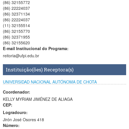
(86) 32155772
(86) 22224037
(86) 32371134
(86) 22224037
(11) 32155514
(86) 32155770
(86) 32371955
(86) 32155620
E-mail Institucional do Programa:
reitoria@ufpi.edu.br
Instituição(ões) Receptora(s)
UNIVERSIDAD NACIONAL AUTÓNOMA DE CHOTA
Coordenador:
KELLY MYRIAM JIMÉNEZ DE ALIAGA
CEP:
Logradouro:
Jirón José Osores 418
Número: