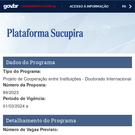
ACESSO À INFORMAÇÃO
PARTICI
CORONAVÍRUS (COVID-19)
Casa Civil
IR
PARA
O
Ministério da Justiça e Segurança Pública
CONTEÚDO
Ministério da Defesa
Ministério das Relações Exteriores
Ministério da Economia
Dados do Programa
Ministério da Infraestrutura
Tipo do Programa:
Projeto de Cooperação entre Instituições - Doutorado Internacional
Ministério da Agricultura, Pecuária e Abastecimento
Número da Proposta:
89/2023
Ministério da Educação
Período de Vigência:
01/03/2024 a
Ministério da Cidadania
Ministério da Saúde
Detalhamento do Programa
Número de Vagas Previsto:
Ministério de Minas e Energia