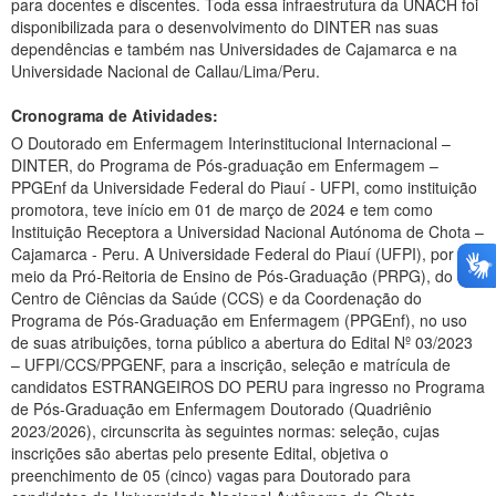
para docentes e discentes. Toda essa infraestrutura da UNACH foi
disponibilizada para o desenvolvimento do DINTER nas suas
dependências e também nas Universidades de Cajamarca e na
Universidade Nacional de Callau/Lima/Peru.
Cronograma de Atividades:
O Doutorado em Enfermagem Interinstitucional Internacional –
DINTER, do Programa de Pós-graduação em Enfermagem –
PPGEnf da Universidade Federal do Piauí - UFPI, como instituição
promotora, teve início em 01 de março de 2024 e tem como
Instituição Receptora a Universidad Nacional Autónoma de Chota –
Cajamarca - Peru. A Universidade Federal do Piauí (UFPI), por
meio da Pró-Reitoria de Ensino de Pós-Graduação (PRPG), do
Centro de Ciências da Saúde (CCS) e da Coordenação do
Programa de Pós-Graduação em Enfermagem (PPGEnf), no uso
de suas atribuições, torna público a abertura do Edital Nº 03/2023
– UFPI/CCS/PPGENF, para a inscrição, seleção e matrícula de
candidatos ESTRANGEIROS DO PERU para ingresso no Programa
de Pós-Graduação em Enfermagem Doutorado (Quadriênio
2023/2026), circunscrita às seguintes normas: seleção, cujas
inscrições são abertas pelo presente Edital, objetiva o
preenchimento de 05 (cinco) vagas para Doutorado para