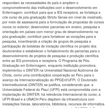
Planalto