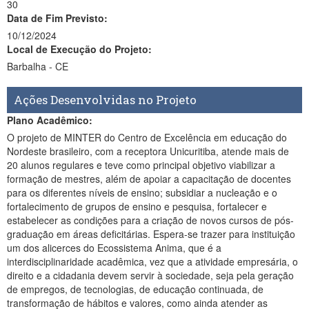
30
Data de Fim Previsto:
Ministério da Ciência, Tecnologia, Inovações e Comunicações
10/12/2024
Ministério do Meio Ambiente
Local de Execução do Projeto:
Barbalha - CE
Ministério do Turismo
Ações Desenvolvidas no Projeto
Ministério do Desenvolvimento Regional
Plano Acadêmico:
Controladoria-Geral da União
O projeto de MINTER do Centro de Excelência em educação do
Nordeste brasileiro, com a receptora Unicuritiba, atende mais de
Ministério da Mulher, da Família e dos Direitos Humanos
20 alunos regulares e teve como principal objetivo viabilizar a
formação de mestres, além de apoiar a capacitação de docentes
Secretaria-Geral
para os diferentes níveis de ensino; subsidiar a nucleação e o
fortalecimento de grupos de ensino e pesquisa, fortalecer e
Secretaria de Governo
estabelecer as condições para a criação de novos cursos de pós-
graduação em áreas deficitárias. Espera-se trazer para instituição
Gabinete de Segurança Institucional
um dos alicerces do Ecossistema Anima, que é a
interdisciplinaridade acadêmica, vez que a atividade empresária, o
Advocacia-Geral da União
direito e a cidadania devem servir à sociedade, seja pela geração
de empregos, de tecnologias, de educação continuada, de
Banco Central do Brasil
transformação de hábitos e valores, como ainda atender as