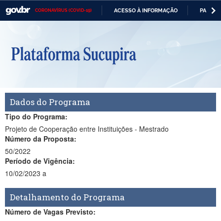
ACESSO À INFORMAÇÃO
PARTICI
CORONAVÍRUS (COVID-19)
Casa Civil
IR
PARA
O
Ministério da Justiça e Segurança Pública
CONTEÚDO
Ministério da Defesa
Ministério das Relações Exteriores
Ministério da Economia
Dados do Programa
Ministério da Infraestrutura
Tipo do Programa:
Projeto de Cooperação entre Instituições - Mestrado
Ministério da Agricultura, Pecuária e Abastecimento
Número da Proposta:
50/2022
Ministério da Educação
Período de Vigência:
10/02/2023 a
Ministério da Cidadania
Ministério da Saúde
Detalhamento do Programa
Número de Vagas Previsto:
Ministério de Minas e Energia