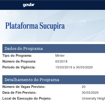
Casa Civil
Ministério da Justiça e
Segurança Pública
Ministério da Agricultura,
Ministério da Educação
Pecuária e Abastecimento
Ministério do Meio Ambiente
Ministério do Turismo
Dados do Programa
Secretaria de Governo
Gabinete de Segurança
Institucional
Tipo do Programa:
Minter
Número da Proposta:
63/2018
Período de Vigência:
15/03/2019 a 30/03/2020
Detalhamento do Programa
Número de Vagas Previsto:
20
Data de Fim Previsto:
30/03/2020
Local de Execução do Projeto:
University Heig