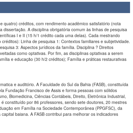
e quatro) créditos, com rendimento acadêmico satisfatório (nota
 da dissertação. A disciplina obrigatória comum às linhas de pesquisa
tíficas I e II (15 h/1 crédito cada uma delas). Cada mestrando
créditos): Linha de pesquisa 1: Contextos familiares e subjetividade.
esquisa 3: Aspectos jurídicos da família. Disciplina ? Direitos
eitadas como optativas. Por fim, as disciplinas optativas a serem
Família e educação (30 h/2 créditos); Família e práticas restaurativas
Bahia (FASB), constituída
pela Fundação Francisco de Assis e forma pessoas com sólidos
, Biomedicina, Ciências Contábeis, Direito, Eletrônica Industrial,
 constituído por 86 professores, sendo sete doutores, 20 mestres
-graduação em Família na Sociedade Contemporânea (PPGFSC), da
 capital baiana. A FASB contribui para melhorar os indicadores