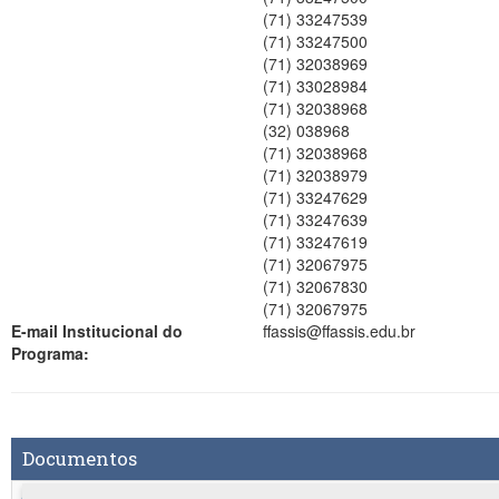
(71) 33247539
(71) 33247500
(71) 32038969
(71) 33028984
(71) 32038968
(32) 038968
(71) 32038968
(71) 32038979
(71) 33247629
(71) 33247639
(71) 33247619
(71) 32067975
(71) 32067830
(71) 32067975
E-mail Institucional do
ffassis@ffassis.edu.br
Programa:
Documentos
Cancelamento PCI UCSAL.pdf