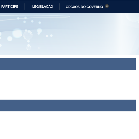
PARTICIPE
LEGISLAÇÃO
ÓRGÃOS DO GOVERNO
stério da Economia
Ministério da Infraestrutura
stério de Minas e Energia
Ministério da Ciência,
Tecnologia, Inovações e
Comunicações
tério da Mulher, da Família
Secretaria-Geral
s Direitos Humanos
lto