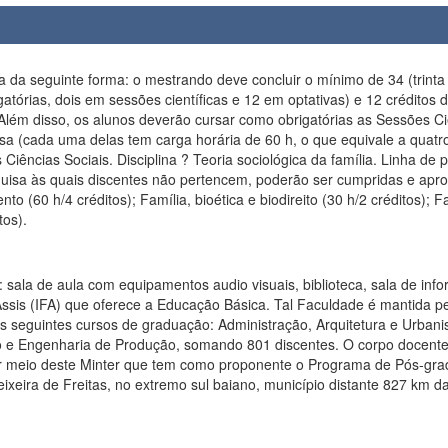
da seguinte forma: o mestrando deve concluir o mínimo de 34 (trinta 
igatórias, dois em sessões científicas e 12 em optativas) e 12 créditos
lém disso, os alunos deverão cursar como obrigatórias as Sessões Cien
sa (cada uma delas tem carga horária de 60 h, o que equivale a quatro 
Ciências Sociais. Disciplina ? Teoria sociológica da família. Linha de p
squisa às quais discentes não pertencem, poderão ser cumpridas e aprov
to (60 h/4 créditos); Família, bioética e biodireito (30 h/2 créditos); 
tos).
pamentos audio visuais, biblioteca, sala de informatica e auditório. A Faculdade do Sul da 
Assis (IFA) que oferece a Educação Básica. Tal Faculdade é mantida 
 seguintes cursos de graduação: Administração, Arquitetura e Urbanismo
e Engenharia de Produção, somando 801 discentes. O corpo docente é
s por meio deste Minter que tem como proponente o Programa de Pós
ixeira de Freitas, no extremo sul baiano, município distante 827 km da