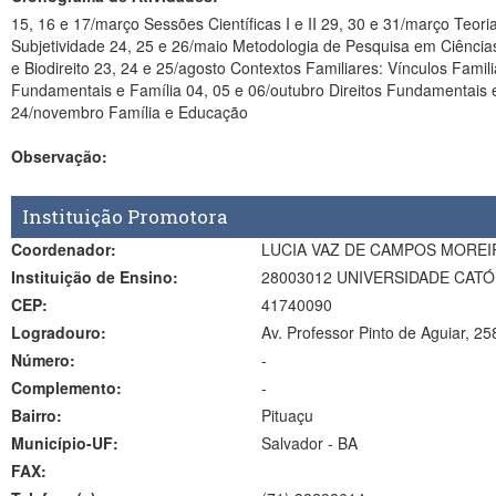
15, 16 e 17/março Sessões Científicas I e II 29, 30 e 31/março Teoria
Subjetividade 24, 25 e 26/maio Metodologia de Pesquisa em Ciências Humanas 0
e Biodireito 23, 24 e 25/agosto Contextos Familiares: Vínculos Fami
Fundamentais e Família 04, 05 e 06/outubro Direitos Fundamentais e
24/novembro Família e Educação
Observação:
Instituição Promotora
Coordenador:
LUCIA VAZ DE CAMPOS MOREI
Instituição de Ensino:
28003012 UNIVERSIDADE CATÓ
CEP:
41740090
Logradouro:
Av. Professor Pinto de Aguiar, 25
Número:
-
Complemento:
-
Bairro:
Pituaçu
Município-UF:
Salvador
-
BA
FAX: