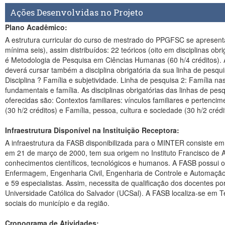
Ações Desenvolvidas no Projeto
Plano Acadêmico:
A estrutura curricular do curso de mestrado do PPGFSC se apresenta 
mínima seis), assim distribuídos: 22 teóricos (oito em disciplinas obr
é Metodologia de Pesquisa em Ciências Humanas (60 h/4 créditos). A
deverá cursar também a disciplina obrigatória da sua linha de pesqui
Disciplina ? Família e subjetividade. Linha de pesquisa 2: Família nas 
fundamentais e família. As disciplinas obrigatórias das linhas de pe
oferecidas são: Contextos familiares: vínculos familiares e pertencimen
(30 h/2 créditos) e Família, pessoa, cultura e sociedade (30 h/2 crédi
Infraestrutura Disponível na Instituição Receptora:
A infraestrutura da FASB disponibilizada para o MINTER consiste em: sala de aula com equi
em 21 de março de 2000, tem sua origem no Instituto Francisco de 
conhecimentos científicos, tecnológicos e humanos. A FASB possui os
Enfermagem, Engenharia Civil, Engenharia de Controle e Automação 
e 59 especialistas. Assim, necessita de qualificação dos docente
Universidade Católica do Salvador (UCSal). A FASB localiza-se em Te
sociais do município e da região.
Cronograma de Atividades: