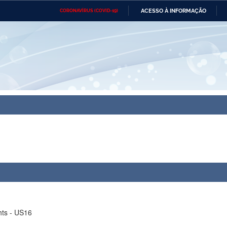
ACESSO À INFORMAÇÃO
CORONAVÍRUS (COVID-19)
Ministério da Defesa
Ministério das Relações
Mini
Exteriores
IR
PARA
O
CONTEÚDO
Ministério da Cidadania
Ministério da Saúde
Mini
Ministério do Desenvolvimento
Controladoria-Geral da União
Minis
Regional
e do
Advocacia-Geral da União
Banco Central do Brasil
Plana
hts - US16