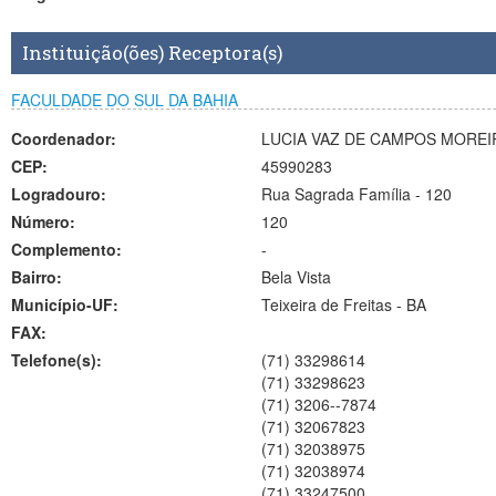
Instituição(ões) Receptora(s)
FACULDADE DO SUL DA BAHIA
Coordenador:
LUCIA VAZ DE CAMPOS MOREI
CEP:
45990283
Logradouro:
Rua Sagrada Família - 120
Número:
120
Complemento:
-
Bairro:
Bela Vista
Município-UF:
Teixeira de Freitas
-
BA
FAX:
Telefone(s):
(71) 33298614
(71) 33298623
(71) 3206--7874
(71) 32067823
(71) 32038975
(71) 32038974
(71) 33247500