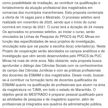
Planalto