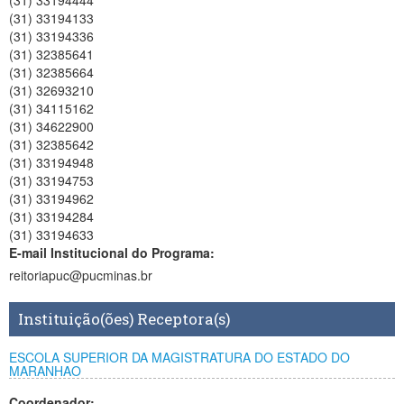
(31) 33194444
(31) 33194133
(31) 33194336
(31) 32385641
(31) 32385664
(31) 32693210
(31) 34115162
(31) 34622900
(31) 32385642
(31) 33194948
(31) 33194753
(31) 33194962
(31) 33194284
(31) 33194633
E-mail Institucional do Programa:
reitoriapuc@pucminas.br
Instituição(ões) Receptora(s)
ESCOLA SUPERIOR DA MAGISTRATURA DO ESTADO DO
MARANHAO
Coordenador: