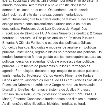
liberal, socialista e social. Crise contemporânea e fim do sistema
mundo moderno. Alternativas: o novo constitucionalismo
democrático latino-americano. Os fundamentos do estado
plurinacional: direito da natureza; complementaridade;
interculturalidade; direito a diversidade; bem viver. O necessário
diálogo entre o constitucionalismo plurinacional e as teorias
decoloniais. Professor: José Luiz Quadros de Magalhães
(Faculdade de Direito da PUC Minas) Número de créditos: 2 Carga
horária: 30 horas/aula Disciplina: Análise de Políticas Públicas
Ementa: A Ciência Política e o estudo das políticas públicas.
Conceitos básicos, tipologias e modelos de análise em políticas
públicas. Instituições, regras e ideias no processo das políticas. Do
modelo burocrático à nova gestão pública: consequências para as
políticas, desafios e agendas. Ciclos e processos das políticas
públicas. Surgimento de problemas públicos e formação da
agenda. Formulação, decisão e legitimação de políticas públicas.
Implementação. Professor: Carlos Aurélio Pimenta de Faria e
Carlos Alberto Vasconcelos Rocha, do PPG em Ciências Sociais da
Pucminas Número de créditos: 2 Carga horária: 30 horas/aula
Disciplina: Direitos Humanos e Sistema de Justiça Professor:
Robson Sávio Reis Souza (professor colaborador PPGCS-PUC
Minas) Ementa: Conceitos e fundamentos dos direitos humanos.
As dimensões ético-filosófica, histórica, jurídica, cultural,