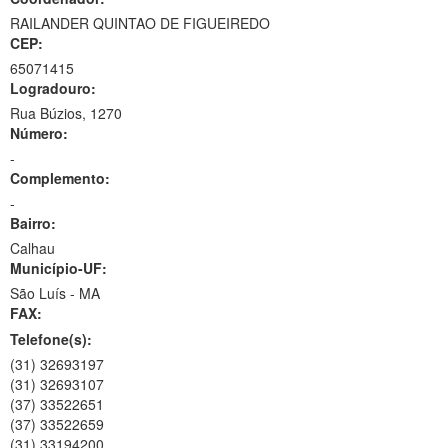
RAILANDER QUINTAO DE FIGUEIREDO
CEP:
65071415
Logradouro:
Rua Búzios, 1270
Número:
-
Complemento:
-
Bairro:
Calhau
Município-UF:
São Luís
-
MA
FAX:
Telefone(s):
(31) 32693197
(31) 32693107
(37) 33522651
(37) 33522659
(31) 33194200