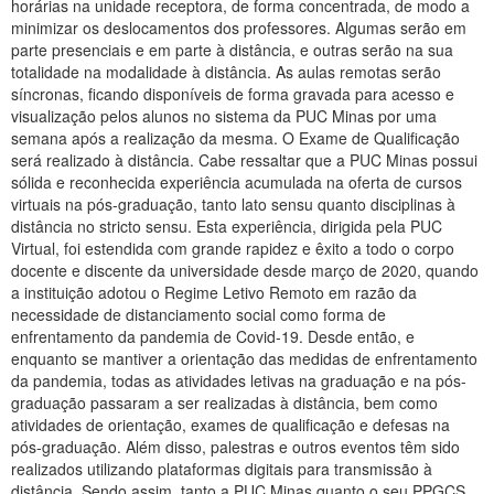
horárias na unidade receptora, de forma concentrada, de modo a
minimizar os deslocamentos dos professores. Algumas serão em
parte presenciais e em parte à distância, e outras serão na sua
totalidade na modalidade à distância. As aulas remotas serão
síncronas, ficando disponíveis de forma gravada para acesso e
visualização pelos alunos no sistema da PUC Minas por uma
semana após a realização da mesma. O Exame de Qualificação
será realizado à distância. Cabe ressaltar que a PUC Minas possui
sólida e reconhecida experiência acumulada na oferta de cursos
virtuais na pós-graduação, tanto lato sensu quanto disciplinas à
distância no stricto sensu. Esta experiência, dirigida pela PUC
Virtual, foi estendida com grande rapidez e êxito a todo o corpo
docente e discente da universidade desde março de 2020, quando
a instituição adotou o Regime Letivo Remoto em razão da
necessidade de distanciamento social como forma de
enfrentamento da pandemia de Covid-19. Desde então, e
enquanto se mantiver a orientação das medidas de enfrentamento
da pandemia, todas as atividades letivas na graduação e na pós-
graduação passaram a ser realizadas à distância, bem como
atividades de orientação, exames de qualificação e defesas na
pós-graduação. Além disso, palestras e outros eventos têm sido
realizados utilizando plataformas digitais para transmissão à
distância. Sendo assim, tanto a PUC Minas quanto o seu PPGCS