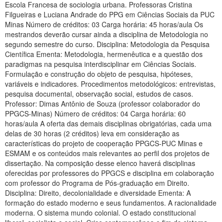
Escola Francesa de sociologia urbana. Professoras Cristina
Filgueiras e Luciana Andrade do PPG em Ciências Sociais da PUC
Minas Número de créditos: 03 Carga horária: 45 horas/aula Os
mestrandos deverão cursar ainda a disciplina de Metodologia no
segundo semestre do curso. Disciplina: Metodologia da Pesquisa
Científica Ementa: Metodologia, hermenêutica e a questão dos
paradigmas na pesquisa interdisciplinar em Ciências Sociais.
Formulação e construção do objeto de pesquisa, hipóteses,
variáveis e indicadores. Procedimentos metodológicos: entrevistas,
pesquisa documental, observação social, estudos de casos.
Professor: Dimas Antônio de Souza (professor colaborador do
PPGCS-Minas) Número de créditos: 04 Carga horária: 60
horas/aula A oferta das demais disciplinas obrigatórias, cada uma
delas de 30 horas (2 créditos) leva em consideração as
características do projeto de cooperação PPGCS-PUC Minas e
ESMAM e os conteúdos mais relevantes ao perfil dos projetos de
dissertação. Na composição desse elenco haverá disciplinas
oferecidas por professores do PPGCS e disciplina em colaboração
com professor do Programa de Pós-graduação em Direito.
Disciplina: Direito, decolonialidade e diversidade Ementa: A
formação do estado moderno e seus fundamentos. A racionalidade
moderna. O sistema mundo colonial. O estado constitucional