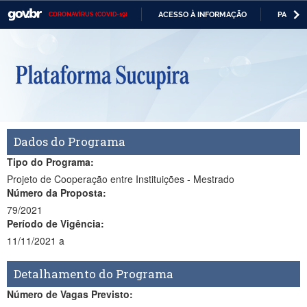
ACESSO À INFORMAÇÃO
PARTICI
CORONAVÍRUS (COVID-19)
Casa Civil
IR
PARA
O
Ministério da Justiça e Segurança Pública
CONTEÚDO
Ministério da Defesa
Ministério das Relações Exteriores
Ministério da Economia
Dados do Programa
Ministério da Infraestrutura
Tipo do Programa:
Projeto de Cooperação entre Instituições - Mestrado
Ministério da Agricultura, Pecuária e Abastecimento
Número da Proposta:
79/2021
Ministério da Educação
Período de Vigência:
11/11/2021 a
Ministério da Cidadania
Ministério da Saúde
Detalhamento do Programa
Número de Vagas Previsto:
Ministério de Minas e Energia