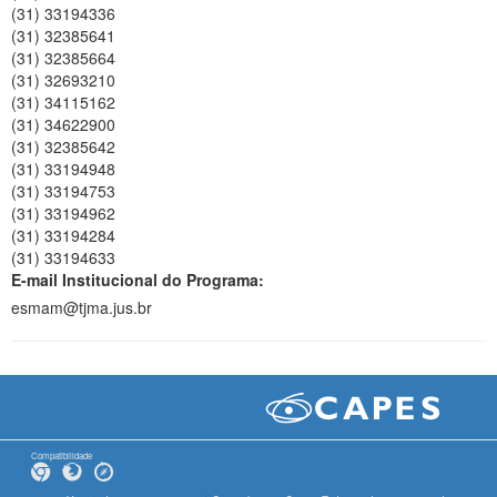
(31) 33194336
(31) 32385641
(31) 32385664
(31) 32693210
(31) 34115162
(31) 34622900
(31) 32385642
(31) 33194948
(31) 33194753
(31) 33194962
(31) 33194284
(31) 33194633
E-mail Institucional do Programa:
esmam@tjma.jus.br
Compatibilidade