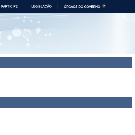
PARTICIPE
LEGISLAÇÃO
ÓRGÃOS DO GOVERNO
stério da Economia
Ministério da Infraestrutura
stério de Minas e Energia
Ministério da Ciência,
Tecnologia, Inovações e
Comunicações
tério da Mulher, da Família
Secretaria-Geral
s Direitos Humanos
lto