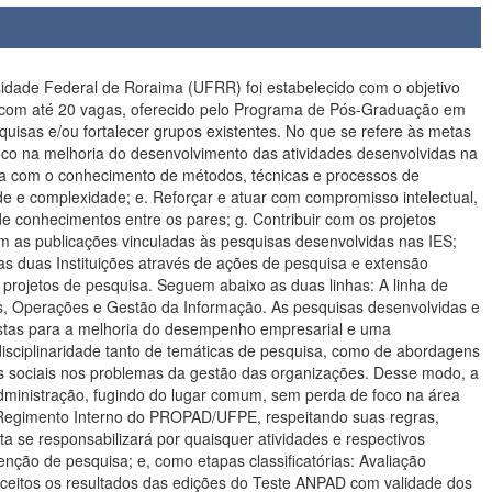
r informações básicas e preliminares à prática de pesquisa: grandes famílias de métodos e os instrumentos de coleta de dados (não ainda análise destes), principalmente, entrevistas, questionários e formulários, e observação direta. Proporcionar orientações gerais sobre a dissertação: sentido, estrutura, manuseio de fontes e praxes em uso no PROPAD (inclusive normas de referência documental). REFERÊNCIAS: BIBLIOGRAFIA FLICK, U. Introdução à metodologia de pesquisa: um guia para iniciantes. Porto Alegre: Penso, 2012. (disponível na forma de e-book) CRESWELL, J. W. Projeto de pesquisa: métodos qualitativo, quantitativo e misto. 3.ed. Porto Alegre: Bookman, 2010. (versão em inglês disponível na forma de e-book) COOPER, D. R.; SCHINDLER, P. S. Métodos de pesquisa em Administração. 12.ed. Porto Alegre: Bookman, 2016. DEMO, P. Metodologia do conhecimento científico. São Paulo: Atlas, 2000. DENZIN, N. K.; LINCOLN, Y. S. (Eds.). O planejamento da pesquisa qualitativa: teorias e abordagens. 3.ed. Artmed: Porto Alegre, 2008. ECO, U. Como se faz uma tese. 25.ed. São Paulo: Perspectiva, 2017. LEÃO, A. L. M. S.; PAIVA JR., F. G.; MELLO, S. B. C. Abordagens qualitativas na pesquisa em Administração. Recife: Editora UFPE, 2016. MARCONI, M. A.; LAKATOS, E. M. Fundamentos de metodologia científica. 8.ed. São Paulo: Atlas, 2017. MARCONI, M. A.; LAKATOS, E. M. Metodologia do trabalho científico. 8.ed. São Paulo: Atlas, 2017. VERGARA, S. C. Métodos de pesquisa em Administração. 6.ed. São Paulo: Atlas, 2015. NOME DO COMPONENTE: Teorias Organizacionais CARGA HORÁRIA: 30h TIPO DE COMPONENTE: ( x ) disciplina ( ) atividade COMPONENTE FLEXÍVEL: ( ) sim ( x ) não EMENTA: Evolução do pensamento na administração. A construção do pensamento analítico na administração. As escolas do pensamento administrativo da escola clássica às perspectivas futuras nos estudos organizacionais REFERÊNCIAS: A evolução da teoria sobre as organizações CLEGG e outros. Handbook de Estudos Organizacionais. Vol. I. São Paulo: Atlas, 1998. (cap. Introdução). REED, Michael. Teorização Organizacional: um campo historicamente contestado. In: CLEGG, Stewart; HARDY, Cynthia; NORD, Walter (Orgs.) Handbook de Estudos Organizacionais. v.1 São Paulo: Atlas, 1988 MARSDEN, Richard; TOWNLEY, Barbara. Introdução: A coruja de Minerva: reflexões sobre a teoria na prática. In: CLEGG, Stewart R.; HARDY, Cynthia; NORD, Walter R. (Orgs.). Handbook de estudos organizacionais. São Paulo: Atlas, 2001. v. 2, p. 31-56. TAYLOR, Frederick Winslow. Princípios de Administração Científica. São Paulo: Atlas, 1982. FAYOL, Henri. Administração Industrial e Geral. São Paulo: Atlas, 1981. . WEBER, Max. Conceitos sociológicos fundamentais; Os tipos de dominação. In: ______. Economia e sociedade. Brasília: UnB, 2004. v. 1, capítulo XI (intitulado "Burocracia"). MOTTA, Fernando Prestes. O que é burocracia? São Paulo: Abril Cultural/Brasiliense, 1985 MOTTA, Fernando C. Prestes; VASCONCELOS, Isabella F. Gouveia. Teoria geral da administração. São Paulo: Thomson, 2006. Capítulo 2 e 3. RAMOS, Alberto Guerreiro. A nova ciência das organizações: uma conceituação da riqueza das nações. Rio de Janeiro: FGV, 1981