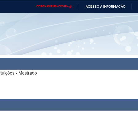
ACESSO À INFORMAÇÃO
CORONAVÍRUS (COVID-19)
Ministério da Defesa
Ministério das Relações
Mini
Exteriores
IR
PARA
O
CONTEÚDO
Ministério da Cidadania
Ministério da Saúde
Mini
Ministério do Desenvolvimento
Controladoria-Geral da União
Minis
Regional
e do
Advocacia-Geral da União
Banco Central do Brasil
Plana
ituições - Mestrado