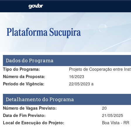
Casa Civil
Ministério da Justiça e
Segurança Pública
Ministério da Agricultura,
Ministério da Educação
Pecuária e Abastecimento
Ministério do Meio Ambiente
Ministério do Turismo
Dados do Programa
Secretaria de Governo
Gabinete de Segurança
Institucional
Tipo do Programa:
Projeto de Cooperação entre Inst
Número da Proposta:
16/2023
Período de Vigência:
22/05/2023 a
Detalhamento do Programa
Número de Vagas Previsto:
20
Data de Fim Previsto:
21/05/2025
Local de Execução do Projeto:
Boa Vista - RR