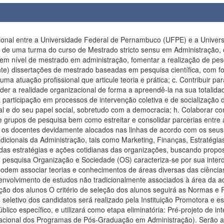
e responsabilizará por quaisquer atividades e respectivos resultados. Desta forma, o processo seletivo será regido por Edital Público específico, e utilizará como etapa eliminatória: Pré-projeto de intenção de pesquisa; e, como etapas classificatórias: Avaliação Curricular e, Avaliação do Resultado do Teste ANPAD (Associação Nacional dos Programas de Pós-Graduação em Administração). Serão aceitos os resultados das edições do Teste ANPAD com validade dos últimos 2 anos, ou seja, a partir de 2020. A pontuação do Teste ANPAD será obtida junto à ANPAD pela Comissão de Seleção do PROPAD, para este fim. Caso o servidor tenha prestado mais de uma edição do Teste, entre as edições listadas, será considerada a maior pontuação do candidato. O resultado será divulgado observando-se a ordem decrescente da nota final dos/as candidatos/as classificados e aprovados, por Linha de Pesquisa, de acordo com a indicação do/a candidato/as quando de sua inscrição e o número de vagas ofertadas por Linha de Pesquisa. C) Atividades Didáticas Os componentes curriculares oferecidos pelo Programa serão do tipo disciplina e do tipo Atividade Complementar, conforme Normativa Interna específica. As atividades didáticas corresponderão a 26 (vinte e seis) créditos, no mínimo, entre disciplinas obrigatórias, disciplinas optativas e Atividade de Qualificação, correspondentes a, no mínimo, o total de 390 (trezentos e noventa) horas. As disciplinas serão oferecidas nos dois primeiros semestres do curso, de forma concentrada, em encontros semanais presenciais, de acordo com a programação estabelecida e disponibilidade do ministrante. A Atividade Complementar ofertada terá o objetivo de desenvolver o projeto de dissertação para a qualificação e, além da avaliação do orientador(a), terá avaliação de outro docente do Programa no final. O quadro a seguir apresenta a listagem com os componentes curriculares a serem oferecidas no curso proposto: Código Disciplina Crédito Tipo PGA0996 Introdução à Metodologia de Pesquisa 2 Obrigatória PGA1110 Teorias Organizacionais 2 Obrigatória PGA1059 Criatividade, Inovação e Gestão Criativa 2 Eletiva PGA1118 Tópicos Especiais em Organização e Sociedade 3: Política, organização e sociedade 2 Eletiva PGA1125 Cognição Social 2 Eletiva PGA1117 Tópicos Especiais em Gestão Organizacional 3: Governança 2 Eletiva PGA1117 Tópicos Especiais em Gestão Organizacional 3: Marketing de Serviços 2 Eletiva PGA1098 Tópicos Especiais em Gestão Organizacional 4: Redes Sociais 2 Eletiva PGA1098 Tópicos Especiais em Gestão Organizacional 4: Sustentabilidade nas Universidades 2 Eletiva PGA999 Metodologia de Pesquisa: Técnicas Metodológicas 2 Eletiva PGA1102 Tópicos Especiais em Organização e Sociedade 4: Contexto Histórico e Social do Sistema Universitário Brasileiro 2 Eletiva PGA1117 Tópicos Especiais em Gestão Organizacional 3: Modelagem de Processos de Negócios 2 Eletiva PGA1109 Atividade de Qualificação de Mestrado (sem banca) 2 Obrigatória De acordo com o Regimento Interno do PROPAD, a reprovação em duas disciplinas implicará no desligamento do aluno do curso de mestrado. A seguir, estão elencadas as ementas, com respectivas referências, das disciplinas propostas: NOME DO COMPONENTE: Introdução à Metodologia de Pesquisa CARGA HORÁRIA: 30h TIPO DE COMPONENTE: ( x ) disciplina ( ) atividade COMPONENTE FLEXÍVEL: ( ) sim ( x ) não EMENTA: Recuperar e nivela