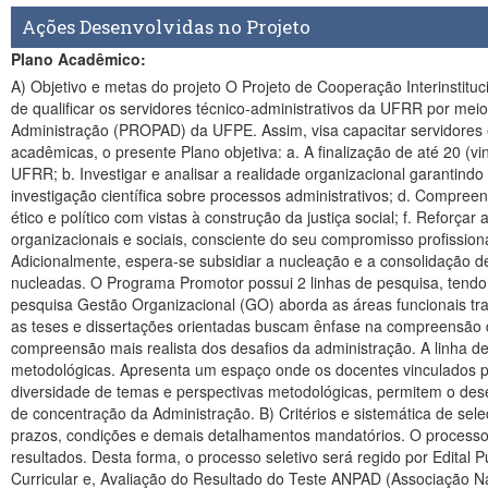
Ações Desenvolvidas no Projeto
Plano Acadêmico:
A) Objetivo e metas do projeto O Projeto de Cooperação Interinstitucional entre a Universidade Federal de Pernambuco (UFPE) e a Universidade Federal de Roraima (UFRR) foi estabelecido com o objetivo de qualificar os servidores técnico-administrativos da UFRR por meio de uma turma do curso de Mestrado stricto sensu em Administração, com até 20 vagas, oferecido pelo Programa de Pós-Graduação em Administração (PROPAD) da UFPE. Assim, visa capacitar servidores em nível de mestrado em administração, fomentar a realização de pesquisas e/ou fortalecer grupos existentes. No que se refere às metas acadêmicas, o presente Plano objetiva: a. A finalização de até 20 (vinte) dissertações de mestrado baseadas em pesquisa científica, com foco na melhoria do desenvolvimento das atividades desenvolvidas na UFRR; b. Investigar e analisar a realidade organizacional garantindo uma atuação profissional que articule teoria e prática; c. Contribuir para com o conhecimento de métodos, técnicas e processos de investigação científica sobre processos administrativos; d. Compreender a realidade organizacional de forma a apreendê-la na sua totalidade e complexidade; e. Reforçar e atuar com compromisso intelectual, ético e político com vistas à construção da justiça social; f. Reforçar a participação em processos de intervenção coletiva e de socialização de conhecimentos entre os pares; g. Contribuir com os projetos organizacionais e sociais, consciente do seu compromisso profissional e do seu papel social, sobretudo com a democracia; h. Colaborar com as publicações vinculadas às pesquisas desenvolvidas nas IES; Adicionalmente, espera-se subsidiar a nucleação e a consolidação de grupos de pesquisa bem como estreitar e consolidar parcerias entre as duas Instituições através de ações de pesquisa e extensão nucleadas. O Programa Promotor possui 2 linhas de pesquisa, tendo os docentes devidamente alocados nas linhas de acordo com os seus projetos de pesquisa. Seguem abaixo as duas linhas: A linha de pesquisa Gestão Organizacional (GO) aborda as áreas funcionais tradicionais da Administração, tais como Marketing, Finanças, Estratégias, Operações e Gestão da Informação. As pesquisas desenvolvidas e as teses e dissertações orientadas buscam ênfase na compreensão das estratégias e ações cotidianas das organizações, buscando propostas para a melhoria do desempenho empresarial e uma compreensão mais realista dos desafios da administração. A linha de pesquisa Organização e Sociedade (OS) caracteriza-se por sua interdisciplinaridade tanto de temáticas de pesquisa, como de abordagens metodológicas. Apresenta um espaço onde os docentes vinculados podem associar teorias e conhecimentos de áreas diversas das ciências sociais nos problemas da gestão das organizações. Desse modo, a diversidade de temas e perspectivas metodológicas, permitem o desenvolvimento de estudos não tradicionalmente associados à área da administração, fugindo do lugar comum, sem perda de foco na área de concentração da Administração. B) Critérios e sistemática de seleção dos alunos O critério de seleção dos alunos seguirá as Normas e Regimento Interno do PROPAD/UFPE, respeitando suas regras, prazos, condições e demais detalhamentos mandatórios. O processo seletivo dos candidatos será realizado pela Instituição Promotora e esta s