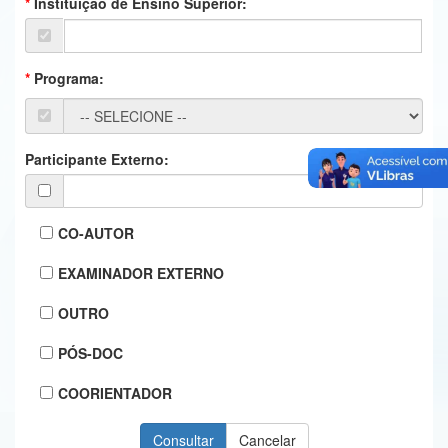
Instituição de Ensino Superior:
Ministério da Ciência, Tecnologia, Inovações e Comunicações
Ministério do Meio Ambiente
Programa:
Ministério do Turismo
Ministério do Desenvolvimento Regional
Participante Externo:
Controladoria-Geral da União
Ministério da Mulher, da Família e dos Direitos Humanos
CO-AUTOR
Secretaria-Geral
EXAMINADOR EXTERNO
Secretaria de Governo
OUTRO
Gabinete de Segurança Institucional
PÓS-DOC
Advocacia-Geral da União
COORIENTADOR
Banco Central do Brasil