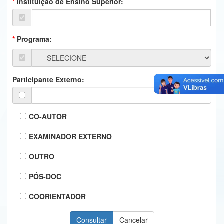
Instituição de Ensino Superior:
Ministério da Ciência, Tecnologia, Inovações e Comunicações
Ministério do Meio Ambiente
Programa:
Ministério do Turismo
Ministério do Desenvolvimento Regional
Participante Externo:
Controladoria-Geral da União
Ministério da Mulher, da Família e dos Direitos Humanos
CO-AUTOR
Secretaria-Geral
EXAMINADOR EXTERNO
Secretaria de Governo
OUTRO
Gabinete de Segurança Institucional
PÓS-DOC
Advocacia-Geral da União
COORIENTADOR
Banco Central do Brasil