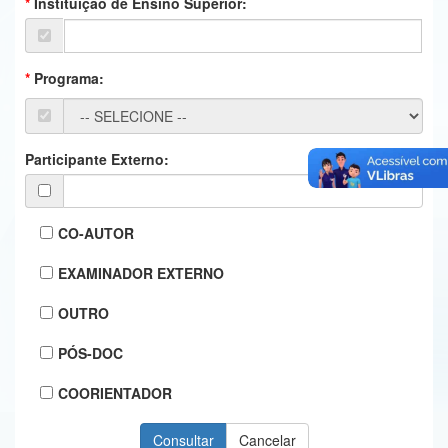
Instituição de Ensino Superior:
Ministério da Ciência, Tecnologia, Inovações e Comunicações
Ministério do Meio Ambiente
Programa:
Ministério do Turismo
Ministério do Desenvolvimento Regional
Participante Externo:
Controladoria-Geral da União
Ministério da Mulher, da Família e dos Direitos Humanos
CO-AUTOR
Secretaria-Geral
EXAMINADOR EXTERNO
Secretaria de Governo
OUTRO
Gabinete de Segurança Institucional
PÓS-DOC
Advocacia-Geral da União
COORIENTADOR
Banco Central do Brasil