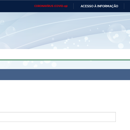
ACESSO À INFORMAÇÃO
CORONAVÍRUS (COVID-19)
Ministério da Defesa
Ministério das Relações
Mini
Exteriores
IR
PARA
O
CONTEÚDO
Ministério da Cidadania
Ministério da Saúde
Mini
Ministério do Desenvolvimento
Controladoria-Geral da União
Minis
Regional
e do
Advocacia-Geral da União
Banco Central do Brasil
Plana