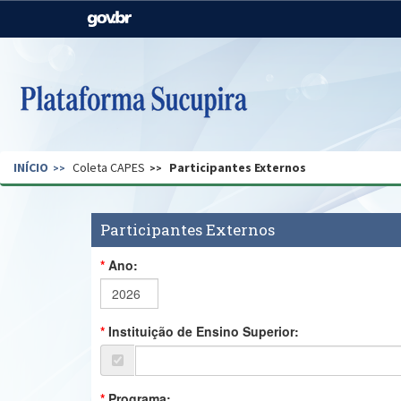
Casa Civil
Ministério da Justiça e
Segurança Pública
Ministério da Agricultura,
Ministério da Educação
Pecuária e Abastecimento
Ministério do Meio Ambiente
Ministério do Turismo
INÍCIO
Coleta CAPES
Participantes Externos
Secretaria de Governo
Gabinete de Segurança
Institucional
Participantes Externos
Ano:
Instituição de Ensino Superior:
Programa: