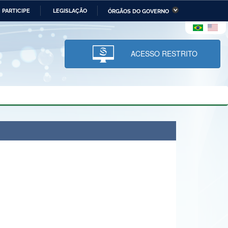
PARTICIPE
LEGISLAÇÃO
ÓRGÃOS DO GOVERNO
stério da Economia
Ministério da Infraestrutura
stério de Minas e Energia
Ministério da Ciência,
Tecnologia, Inovações e
ACESSO RESTRITO
Comunicações
tério da Mulher, da Família
Secretaria-Geral
s Direitos Humanos
lto