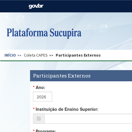
Casa Civil
Ministério da Justiça e
Segurança Pública
Ministério da Agricultura,
Ministério da Educação
Pecuária e Abastecimento
Ministério do Meio Ambiente
Ministério do Turismo
INÍCIO
Coleta CAPES
Participantes Externos
Secretaria de Governo
Gabinete de Segurança
Institucional
Participantes Externos
Ano:
Instituição de Ensino Superior:
Programa: