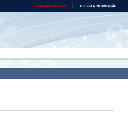
ACESSO À INFORMAÇÃO
CORONAVÍRUS (COVID-19)
Ministério da Defesa
Ministério das Relações
Mini
Exteriores
IR
PARA
O
CONTEÚDO
Ministério da Cidadania
Ministério da Saúde
Mini
Ministério do Desenvolvimento
Controladoria-Geral da União
Minis
Regional
e do
Advocacia-Geral da União
Banco Central do Brasil
Plana