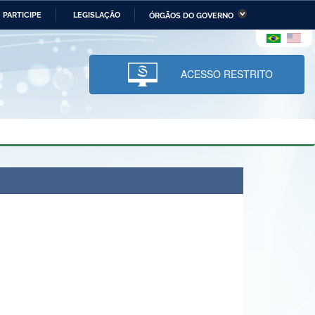
PARTICIPE
LEGISLAÇÃO
ÓRGÃOS DO GOVERNO
stério da Economia
Ministério da Infraestrutura
stério de Minas e Energia
Ministério da Ciência,
Tecnologia, Inovações e
ACESSO RESTRITO
Comunicações
tério da Mulher, da Família
Secretaria-Geral
s Direitos Humanos
lto