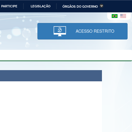
PARTICIPE
LEGISLAÇÃO
ÓRGÃOS DO GOVERNO
stério da Economia
Ministério da Infraestrutura
stério de Minas e Energia
Ministério da Ciência,
Tecnologia, Inovações e
ACESSO RESTRITO
Comunicações
tério da Mulher, da Família
Secretaria-Geral
s Direitos Humanos
lto