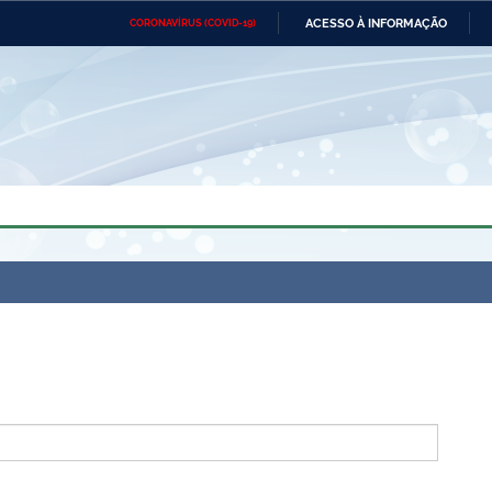
ACESSO À INFORMAÇÃO
CORONAVÍRUS (COVID-19)
Ministério da Defesa
Ministério das Relações
Mini
Exteriores
IR
PARA
O
CONTEÚDO
Ministério da Cidadania
Ministério da Saúde
Mini
Ministério do Desenvolvimento
Controladoria-Geral da União
Minis
Regional
e do
Advocacia-Geral da União
Banco Central do Brasil
Plana