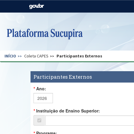
Casa Civil
Ministério da Justiça e
Segurança Pública
Ministério da Agricultura,
Ministério da Educação
Pecuária e Abastecimento
Ministério do Meio Ambiente
Ministério do Turismo
INÍCIO
Coleta CAPES
Participantes Externos
Secretaria de Governo
Gabinete de Segurança
Institucional
Participantes Externos
Ano:
Instituição de Ensino Superior:
Programa: