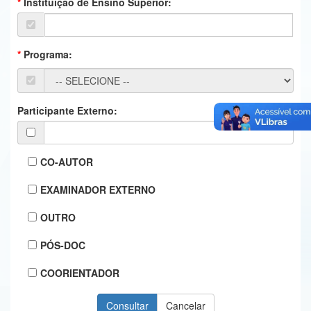
Instituição de Ensino Superior:
Ministério da Ciência, Tecnologia, Inovações e Comunicações
Ministério do Meio Ambiente
Programa:
Ministério do Turismo
Ministério do Desenvolvimento Regional
Participante Externo:
Controladoria-Geral da União
Ministério da Mulher, da Família e dos Direitos Humanos
CO-AUTOR
Secretaria-Geral
EXAMINADOR EXTERNO
Secretaria de Governo
OUTRO
Gabinete de Segurança Institucional
PÓS-DOC
Advocacia-Geral da União
COORIENTADOR
Banco Central do Brasil