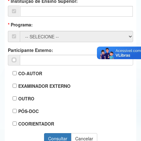
Instituição de Ensino Superior:
Ministério da Ciência, Tecnologia, Inovações e Comunicações
Ministério do Meio Ambiente
Programa:
Ministério do Turismo
Ministério do Desenvolvimento Regional
Participante Externo:
Controladoria-Geral da União
Ministério da Mulher, da Família e dos Direitos Humanos
CO-AUTOR
Secretaria-Geral
EXAMINADOR EXTERNO
Secretaria de Governo
OUTRO
Gabinete de Segurança Institucional
PÓS-DOC
Advocacia-Geral da União
COORIENTADOR
Banco Central do Brasil