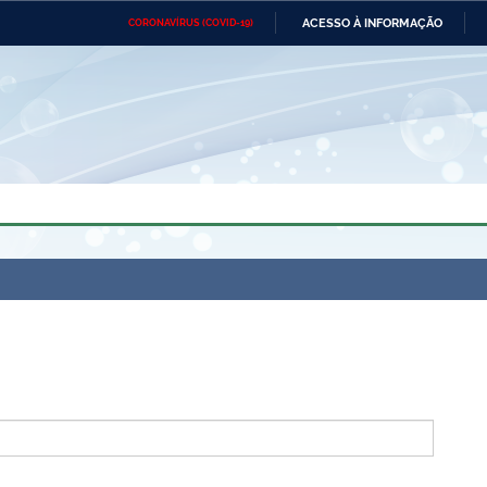
ACESSO À INFORMAÇÃO
CORONAVÍRUS (COVID-19)
Ministério da Defesa
Ministério das Relações
Mini
Exteriores
IR
PARA
O
CONTEÚDO
Ministério da Cidadania
Ministério da Saúde
Mini
Ministério do Desenvolvimento
Controladoria-Geral da União
Minis
Regional
e do
Advocacia-Geral da União
Banco Central do Brasil
Plana