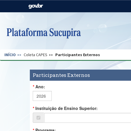
Casa Civil
Ministério da Justiça e
Segurança Pública
Ministério da Agricultura,
Ministério da Educação
Pecuária e Abastecimento
Ministério do Meio Ambiente
Ministério do Turismo
INÍCIO
Coleta CAPES
Participantes Externos
Secretaria de Governo
Gabinete de Segurança
Institucional
Participantes Externos
Ano:
Instituição de Ensino Superior:
Programa: