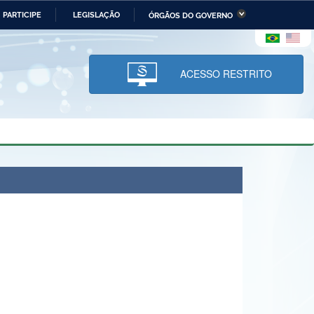
PARTICIPE
LEGISLAÇÃO
ÓRGÃOS DO GOVERNO
stério da Economia
Ministério da Infraestrutura
stério de Minas e Energia
Ministério da Ciência,
Tecnologia, Inovações e
ACESSO RESTRITO
Comunicações
tério da Mulher, da Família
Secretaria-Geral
s Direitos Humanos
lto