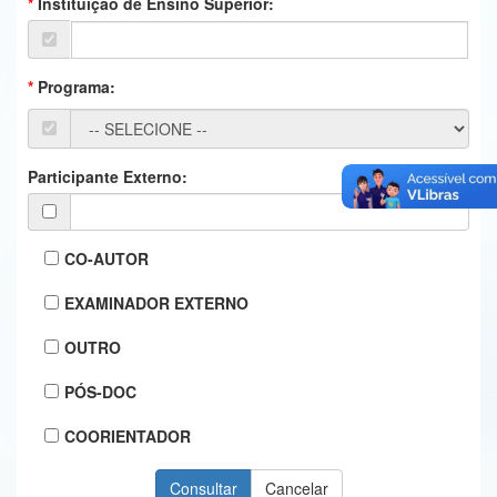
Instituição de Ensino Superior:
Ministério da Ciência, Tecnologia, Inovações e Comunicações
Ministério do Meio Ambiente
Programa:
Ministério do Turismo
Ministério do Desenvolvimento Regional
Participante Externo:
Controladoria-Geral da União
Ministério da Mulher, da Família e dos Direitos Humanos
CO-AUTOR
Secretaria-Geral
EXAMINADOR EXTERNO
Secretaria de Governo
OUTRO
Gabinete de Segurança Institucional
PÓS-DOC
Advocacia-Geral da União
COORIENTADOR
Banco Central do Brasil