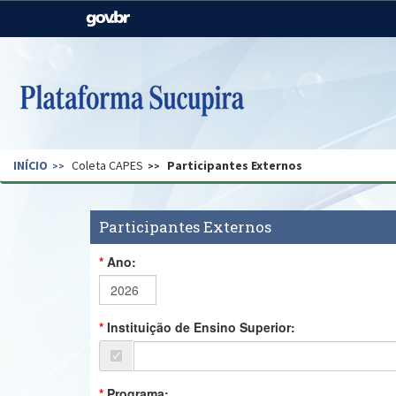
Casa Civil
Ministério da Justiça e
Segurança Pública
Ministério da Agricultura,
Ministério da Educação
Pecuária e Abastecimento
Ministério do Meio Ambiente
Ministério do Turismo
INÍCIO
Coleta CAPES
Participantes Externos
Secretaria de Governo
Gabinete de Segurança
Institucional
Participantes Externos
Ano:
Instituição de Ensino Superior:
Programa: