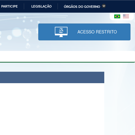
PARTICIPE
LEGISLAÇÃO
ÓRGÃOS DO GOVERNO
stério da Economia
Ministério da Infraestrutura
stério de Minas e Energia
Ministério da Ciência,
Tecnologia, Inovações e
ACESSO RESTRITO
Comunicações
tério da Mulher, da Família
Secretaria-Geral
s Direitos Humanos
lto