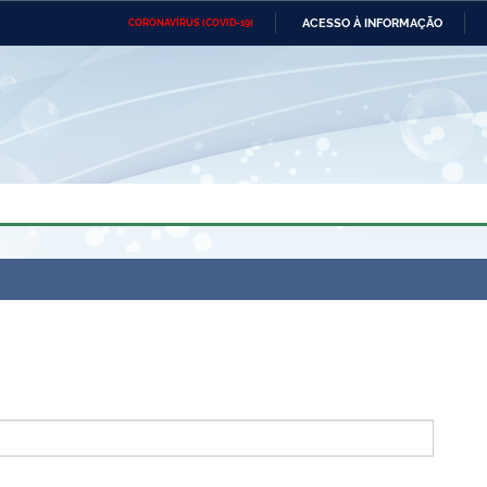
ACESSO À INFORMAÇÃO
CORONAVÍRUS (COVID-19)
Ministério da Defesa
Ministério das Relações
Mini
Exteriores
IR
PARA
O
CONTEÚDO
Ministério da Cidadania
Ministério da Saúde
Mini
Ministério do Desenvolvimento
Controladoria-Geral da União
Minis
Regional
e do
Advocacia-Geral da União
Banco Central do Brasil
Plana