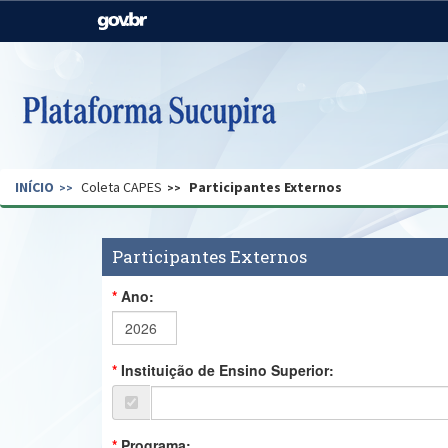
Casa Civil
Ministério da Justiça e
Segurança Pública
Ministério da Agricultura,
Ministério da Educação
Pecuária e Abastecimento
Ministério do Meio Ambiente
Ministério do Turismo
INÍCIO
Coleta CAPES
Participantes Externos
Secretaria de Governo
Gabinete de Segurança
Institucional
Participantes Externos
Ano:
Instituição de Ensino Superior:
Programa: