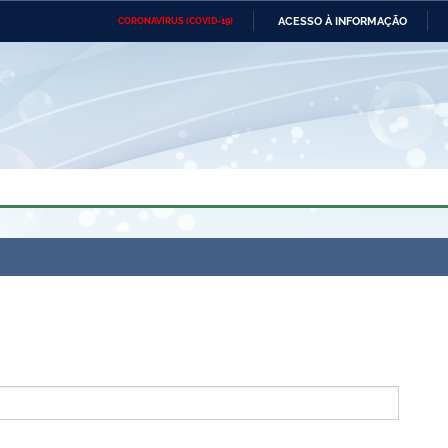
ACESSO À INFORMAÇÃO
CORONAVÍRUS (COVID-19)
Ministério da Defesa
Ministério das Relações
Mini
Exteriores
IR
PARA
O
CONTEÚDO
Ministério da Cidadania
Ministério da Saúde
Mini
Ministério do Desenvolvimento
Controladoria-Geral da União
Minis
Regional
e do
Advocacia-Geral da União
Banco Central do Brasil
Plana