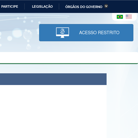
PARTICIPE
LEGISLAÇÃO
ÓRGÃOS DO GOVERNO
stério da Economia
Ministério da Infraestrutura
stério de Minas e Energia
Ministério da Ciência,
Tecnologia, Inovações e
ACESSO RESTRITO
Comunicações
tério da Mulher, da Família
Secretaria-Geral
s Direitos Humanos
lto