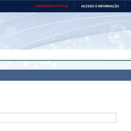
ACESSO À INFORMAÇÃO
CORONAVÍRUS (COVID-19)
Ministério da Defesa
Ministério das Relações
Mini
Exteriores
IR
PARA
O
CONTEÚDO
Ministério da Cidadania
Ministério da Saúde
Mini
Ministério do Desenvolvimento
Controladoria-Geral da União
Minis
Regional
e do
Advocacia-Geral da União
Banco Central do Brasil
Plana