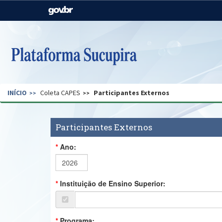
Casa Civil
Ministério da Justiça e
Segurança Pública
Ministério da Agricultura,
Ministério da Educação
Pecuária e Abastecimento
Ministério do Meio Ambiente
Ministério do Turismo
INÍCIO
Coleta CAPES
Participantes Externos
Secretaria de Governo
Gabinete de Segurança
Institucional
Participantes Externos
Ano:
Instituição de Ensino Superior:
Programa: