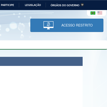
PARTICIPE
LEGISLAÇÃO
ÓRGÃOS DO GOVERNO
stério da Economia
Ministério da Infraestrutura
stério de Minas e Energia
Ministério da Ciência,
Tecnologia, Inovações e
ACESSO RESTRITO
Comunicações
tério da Mulher, da Família
Secretaria-Geral
s Direitos Humanos
lto